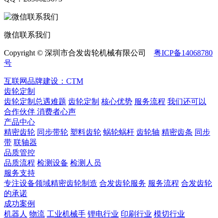
微信联系我们
Copyright © 深圳市合发齿轮机械有限公司
粤ICP备14068780
号
互联网品牌建设：CTM
齿轮定制
齿轮定制总遇难题
齿轮定制
核心优势
服务流程
我们还可以
合作伙伴
​ 消费者心声
产品中心
精密齿轮
同步带轮
塑料齿轮
蜗轮蜗杆
齿轮轴
精密齿条
同步
带
联轴器
品质管控
品质流程
检测设备
检测人员
服务支持
专注设备领域精密齿轮制造
合发齿轮服务
服务流程
合发齿轮
的承诺
成功案例
机器人
物流
工业机械手
锂电行业
印刷行业
模切行业