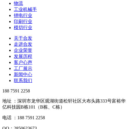
物流
工业机械手
锂电行业
印刷行业
模切行业
关于合发
走进合发
企业荣誉
发展历程
客户心声
工厂展示
新闻中心
联系我们
188 7591 2258
地址 ：深圳市龙华区观湖街道松轩社区大布头路333号富裕华
亿科技园B栋101（B栋、C栋）
电话 ：188 7591 2258
QQ：2850623673