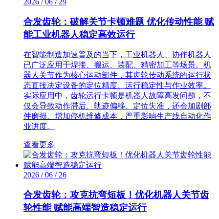
2026 / 06 / 29
合发齿轮：破解关节卡顿难题 优化传动性能 赋
能工业机器人稳定高效运行
在智能制造加速普及的当下，工业机器人、协作机器人
已广泛应用于焊接、搬运、装配、精密加工等场景。机
器人关节作为核心运动部件，其齿轮传动系统的运行状
态直接决定设备的定位精度、运行稳定性与作业效率。
实际应用中，齿轮运行卡顿是机器人故障高发问题，不
仅会导致动作滞后、轨迹偏移、定位失准，还会加剧部
件磨损、增加停机维修成本，严重影响生产线自动化作
业进度。
查看更多
2026 / 06 / 26
合发齿轮：攻克抗弯短板！优化机器人关节齿
轮性能 赋能高端智造稳定运行