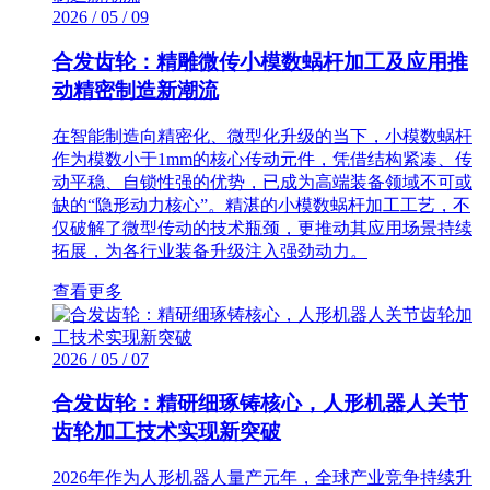
2026 / 05 / 09
合发齿轮：精雕微传小模数蜗杆加工及应用推
动精密制造新潮流
在智能制造向精密化、微型化升级的当下，小模数蜗杆
作为模数小于1mm的核心传动元件，凭借结构紧凑、传
动平稳、自锁性强的优势，已成为高端装备领域不可或
缺的“隐形动力核心”。精湛的小模数蜗杆加工工艺，不
仅破解了微型传动的技术瓶颈，更推动其应用场景持续
拓展，为各行业装备升级注入强劲动力。
查看更多
2026 / 05 / 07
合发齿轮：精研细琢铸核心，人形机器人关节
齿轮加工技术实现新突破
2026年作为人形机器人量产元年，全球产业竞争持续升