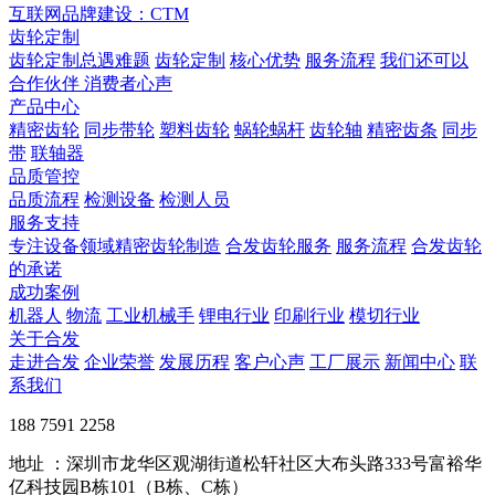
互联网品牌建设：CTM
齿轮定制
齿轮定制总遇难题
齿轮定制
核心优势
服务流程
我们还可以
合作伙伴
​ 消费者心声
产品中心
精密齿轮
同步带轮
塑料齿轮
蜗轮蜗杆
齿轮轴
精密齿条
同步
带
联轴器
品质管控
品质流程
检测设备
检测人员
服务支持
专注设备领域精密齿轮制造
合发齿轮服务
服务流程
合发齿轮
的承诺
成功案例
机器人
物流
工业机械手
锂电行业
印刷行业
模切行业
关于合发
走进合发
企业荣誉
发展历程
客户心声
工厂展示
新闻中心
联
系我们
188 7591 2258
地址 ：深圳市龙华区观湖街道松轩社区大布头路333号富裕华
亿科技园B栋101（B栋、C栋）