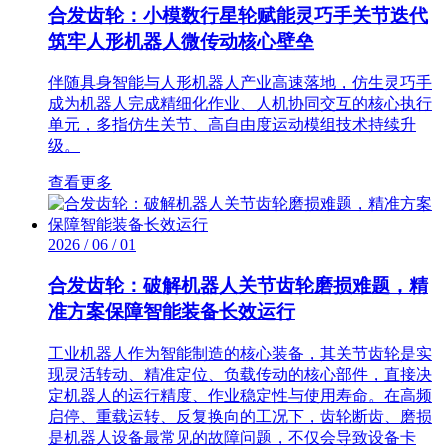
合发齿轮：小模数行星轮赋能灵巧手关节迭代
筑牢人形机器人微传动核心壁垒
伴随具身智能与人形机器人产业高速落地，仿生灵巧手
成为机器人完成精细化作业、人机协同交互的核心执行
单元，多指仿生关节、高自由度运动模组技术持续升
级。
查看更多
2026 / 06 / 01
合发齿轮：破解机器人关节齿轮磨损难题，精
准方案保障智能装备长效运行
工业机器人作为智能制造的核心装备，其关节齿轮是实
现灵活转动、精准定位、负载传动的核心部件，直接决
定机器人的运行精度、作业稳定性与使用寿命。在高频
启停、重载运转、反复换向的工况下，齿轮断齿、磨损
是机器人设备最常见的故障问题，不仅会导致设备卡