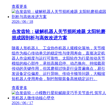
查看更多
2026 / 06 / 18
合发齿轮：破解机器人关节损耗难题 太阳轮磨
损成因剖析与高效改进方案
随着人形机器人、工业协作机器人规模化落地，关节模
组作为核心传动单元的稳定性与使用寿命，直接决定机
器人作业精度与运行可靠性。太阳轮作为行星传动关节
模组的核心部件，承担高频启停、动态换向、持续载荷
传动的关键作用，但其磨损过快是行业普遍痛点，易引
发设备定位偏差、运行异响、传动卡顿等问题，大幅缩
短机器人使用寿命，制约智能装备高效稳定运行。
查看更多
2026 / 06 / 17