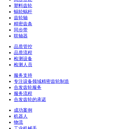
塑料齿轮
蜗轮蜗杆
齿轮轴
精密齿条
同步带
联轴器
品质管控
品质流程
检测设备
检测人员
服务支持
专注设备领域精密齿轮制造
合发齿轮服务
服务流程
合发齿轮的承诺
成功案例
机器人
物流
工业机械手