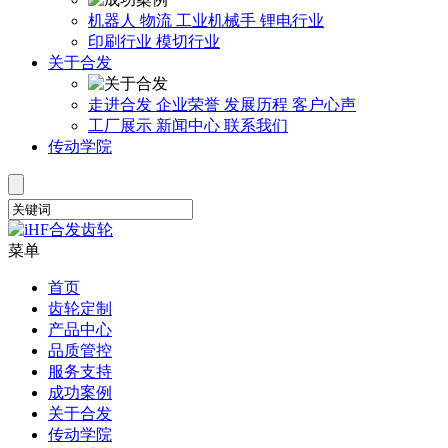
机器人
物流
工业机械手
锂电行业
印刷行业
模切行业
关于合发
走进合发
企业荣誉
发展历程
客户心声
工厂展示
新闻中心
联系我们
传动学院
菜单
首页
齿轮定制
产品中心
品质管控
服务支持
成功案例
关于合发
传动学院