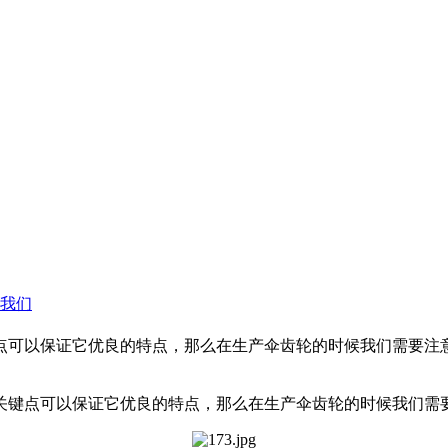
我们
点可以保证它优良的特点，那么在生产伞齿轮的时候我们需要注
关键点可以保证它优良的特点，那么在生产伞齿轮的时候我们需