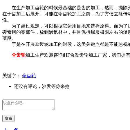
在生产加工齿轮的时候最基础的是齿的加工，然而，抛除
在于齿加工后展开。可能在伞齿轮加工之前，为了方便去除传
性。
为了超过规定，可以根据它运用目地来选择原料。而为了抗
碳素钢的零部件，放到渗氮材中，并且保持屈服极限左右的溫
薄厚。
于是在开展伞齿轮加工的时候，这类关键点都是不能忽视的
伞齿轮
加工生产欢迎咨询iHF合发齿轮加工厂家，我们拥有
关键字：
伞齿轮
还没有评论，沙发等你来抢
发布