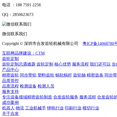
电话 ：188 7591 2258
QQ：2850623673
微信联系我们
Copyright © 深圳市合发齿轮机械有限公司
粤ICP备14068780
互联网品牌建设：CTM
齿轮定制
齿轮定制总遇难题
齿轮定制
核心优势
服务流程
我们还可以
合
产品中心
精密齿轮
同步带轮
塑料齿轮
蜗轮蜗杆
齿轮轴
精密齿条
同步带
品质管控
品质流程
检测设备
检测人员
服务支持
专注设备领域精密齿轮制造
合发齿轮服务
服务流程
合发齿轮
成功案例
机器人
物流
工业机械手
锂电行业
印刷行业
模切行业
关于合发