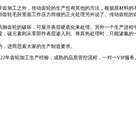
开齿加工之外，传动齿轮的生产也有其他的方法，根据原材料的
动齿轮毛胚里面工作压力而做的正火处理另外说了。传动齿轮的
御齿轮的破坏，可展开表层硬底化来处理。另外一个生产进程中
度，碳元素则从零部件表层渗入到。将其热处理时，只能渗氮的
，进而思索大家的生产制造要求。
22年齿轮加工生产经验，成熟的品质管控流程，一对一VIP服务