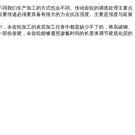
不同我们生产加工的方式也会不同。传动齿轮的调质处理主要点
齿要传递必须要具备有很大的力去抗压强度。主要是强度与延展
，伞齿轮加工的表层加工任务中都是缺少不了的，将高碳钢、
一部份发硬，伞齿轮能够遵照渗氮时间的长度来调节硬底化层的
。