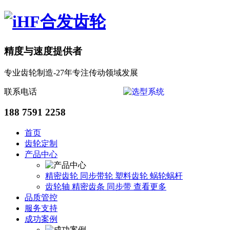
精度与速度提供者
专业齿轮制造-27年专注传动领域发展
联系电话
188 7591 2258
首页
齿轮定制
产品中心
精密齿轮
同步带轮
塑料齿轮
蜗轮蜗杆
齿轮轴
精密齿条
同步带
查看更多
品质管控
服务支持
成功案例