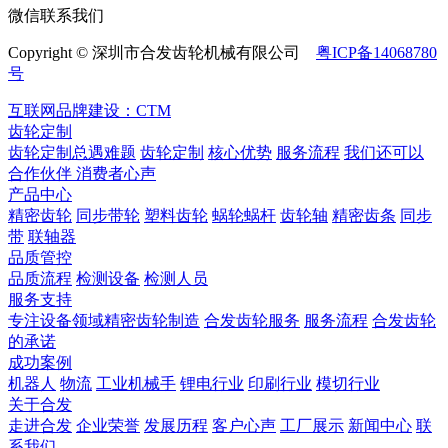
微信联系我们
Copyright © 深圳市合发齿轮机械有限公司
粤ICP备14068780
号
互联网品牌建设：CTM
齿轮定制
齿轮定制总遇难题
齿轮定制
核心优势
服务流程
我们还可以
合作伙伴
​ 消费者心声
产品中心
精密齿轮
同步带轮
塑料齿轮
蜗轮蜗杆
齿轮轴
精密齿条
同步
带
联轴器
品质管控
品质流程
检测设备
检测人员
服务支持
专注设备领域精密齿轮制造
合发齿轮服务
服务流程
合发齿轮
的承诺
成功案例
机器人
物流
工业机械手
锂电行业
印刷行业
模切行业
关于合发
走进合发
企业荣誉
发展历程
客户心声
工厂展示
新闻中心
联
系我们