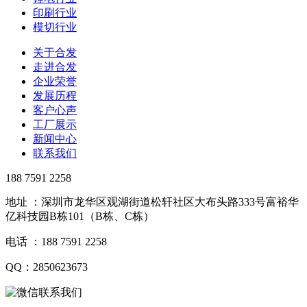
印刷行业
模切行业
关于合发
走进合发
企业荣誉
发展历程
客户心声
工厂展示
新闻中心
联系我们
188 7591 2258
地址 ：深圳市龙华区观湖街道松轩社区大布头路333号富裕华
亿科技园B栋101（B栋、C栋）
电话 ：188 7591 2258
QQ：2850623673