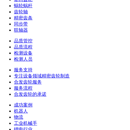
蜗轮蜗杆
齿轮轴
精密齿条
同步带
联轴器
品质管控
品质流程
检测设备
检测人员
服务支持
专注设备领域精密齿轮制造
合发齿轮服务
服务流程
合发齿轮的承诺
成功案例
机器人
物流
工业机械手
锂电行业