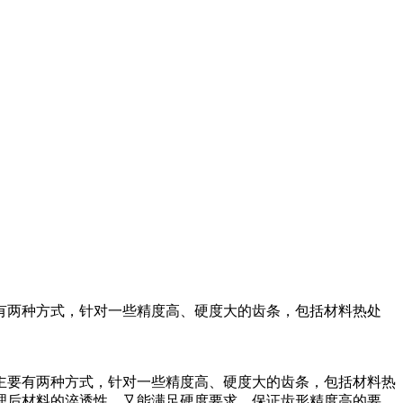
有两种方式，针对一些精度高、硬度大的齿条，包括材料热处
主要有两种方式，针对一些精度高、硬度大的齿条，包括材料热
理后材料的淬透性，又能满足硬度要求，保证齿形精度高的要