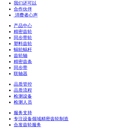
我们还可以
合作伙伴
​ 消费者心声
产品中心
精密齿轮
同步带轮
塑料齿轮
蜗轮蜗杆
齿轮轴
精密齿条
同步带
联轴器
品质管控
品质流程
检测设备
检测人员
服务支持
专注设备领域精密齿轮制造
合发齿轮服务