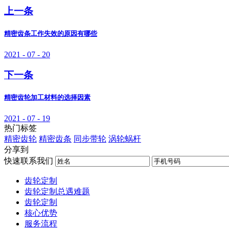
上一条
精密齿条工作失效的原因有哪些
2021 - 07 - 20
下一条
精密齿轮加工材料的选择因素
2021 - 07 - 19
热门标签
精密齿轮
精密齿条
同步带轮
涡轮蜗杆
分享到
快速联系我们
齿轮定制
齿轮定制总遇难题
齿轮定制
核心优势
服务流程