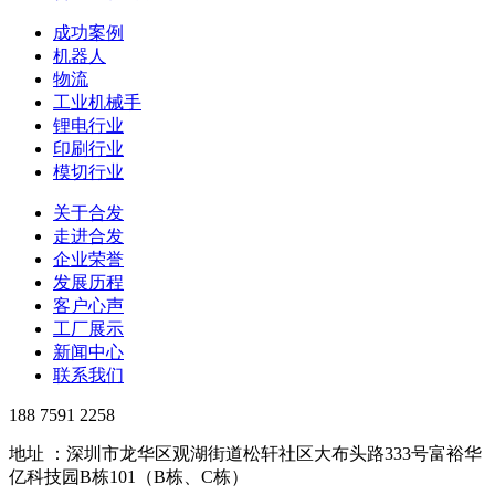
成功案例
机器人
物流
工业机械手
锂电行业
印刷行业
模切行业
关于合发
走进合发
企业荣誉
发展历程
客户心声
工厂展示
新闻中心
联系我们
188 7591 2258
地址 ：深圳市龙华区观湖街道松轩社区大布头路333号富裕华
亿科技园B栋101（B栋、C栋）