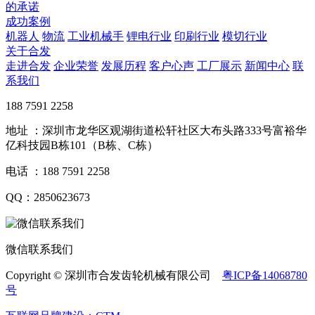
的承诺
成功案例
机器人
物流
工业机械手
锂电行业
印刷行业
模切行业
关于合发
走进合发
企业荣誉
发展历程
客户心声
工厂展示
新闻中心
联
系我们
188 7591 2258
地址 ：深圳市龙华区观湖街道松轩社区大布头路333号富裕华
亿科技园B栋101（B栋、C栋）
电话 ：188 7591 2258
QQ：2850623673
微信联系我们
Copyright © 深圳市合发齿轮机械有限公司
粤ICP备14068780
号