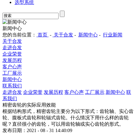
选型系统
新闻中心
您的当前位置：
首页
-
关于合发
-
新闻中心
-
行业新闻
关于合发
走进合发
企业荣誉
发展历程
客户心声
工厂展示
新闻中心
联系我们
走进合发
企业荣誉
发展历程
客户心声
工厂展示
新闻中心
联
系我们
精密齿轮的实际应用效能
根据结构形式，精密齿轮主要分为以下形式：齿轮轴、实心齿
轮、腹板式齿轮和轮辐式齿轮。什么情况下用什么样的齿轮
呢？直径很小的齿轮，可以用齿轮轴或实心齿轮的形式。
发布日期：2021 - 08 - 31 14:40:09