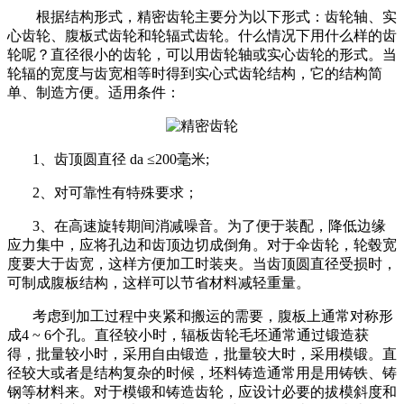
根据结构形式，精密齿轮主要分为以下形式：齿轮轴、实
心齿轮、腹板式齿轮和轮辐式齿轮。什么情况下用什么样的齿
轮呢？直径很小的齿轮，可以用齿轮轴或实心齿轮的形式。当
轮辐的宽度与齿宽相等时得到实心式齿轮结构，它的结构简
单、制造方便。适用条件：
1、齿顶圆直径 da ≤200毫米;
2、对可靠性有特殊要求；
3、在高速旋转期间消减噪音。为了便于装配，降低边缘
应力集中，应将孔边和齿顶边切成倒角。对于伞齿轮，轮毂宽
度要大于齿宽，这样方便加工时装夹。当齿顶圆直径受损时，
可制成腹板结构，这样可以节省材料减轻重量。
考虑到加工过程中夹紧和搬运的需要，腹板上通常对称形
成
4 ~ 6个孔。直径较小时，辐板齿轮毛坯通常通过锻造获
得，批量较小时，采用自由锻造，批量较大时，采用模锻。直
径较大或者是结构复杂的时候，坯料铸造通常用是用铸铁、铸
钢等材料来。对于模锻和铸造齿轮，应设计必要的拔模斜度和