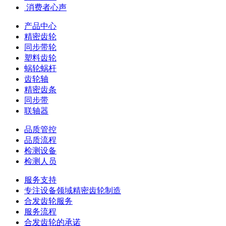
​ 消费者心声
产品中心
精密齿轮
同步带轮
塑料齿轮
蜗轮蜗杆
齿轮轴
精密齿条
同步带
联轴器
品质管控
品质流程
检测设备
检测人员
服务支持
专注设备领域精密齿轮制造
合发齿轮服务
服务流程
合发齿轮的承诺