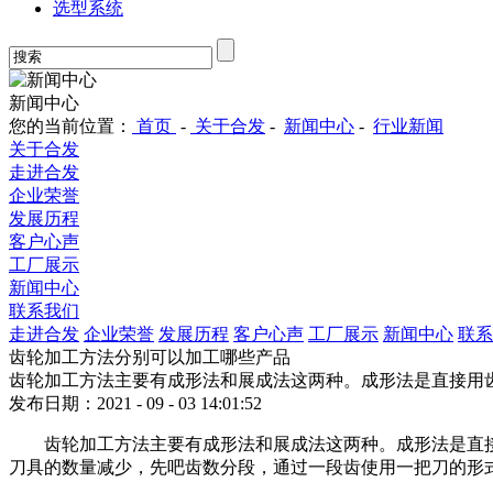
选型系统
新闻中心
您的当前位置：
首页
-
关于合发
-
新闻中心
-
行业新闻
关于合发
走进合发
企业荣誉
发展历程
客户心声
工厂展示
新闻中心
联系我们
走进合发
企业荣誉
发展历程
客户心声
工厂展示
新闻中心
联系
齿轮加工方法分别可以加工哪些产品
齿轮加工方法主要有成形法和展成法这两种。成形法是直接用
发布日期：2021 - 09 - 03 14:01:52
齿轮加工方法主要有成形法和展成法这两种。成形法是直
刀具的数量减少，先吧齿数分段，通过一段齿使用一把刀的形