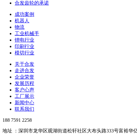
合发齿轮的承诺
成功案例
机器人
物流
工业机械手
锂电行业
印刷行业
模切行业
关于合发
走进合发
企业荣誉
发展历程
客户心声
工厂展示
新闻中心
联系我们
188 7591 2258
地址 ：深圳市龙华区观湖街道松轩社区大布头路333号富裕华亿