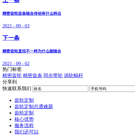
上一条
精密齿轮齿条啮合传动有什么特点
2021 - 09 - 03
下一条
精密齿轮直径不一样为什么能啮合
2021 - 09 - 02
热门标签
精密齿轮
精密齿条
同步带轮
涡轮蜗杆
分享到
快速联系我们
齿轮定制
齿轮定制总遇难题
齿轮定制
核心优势
服务流程
我们还可以