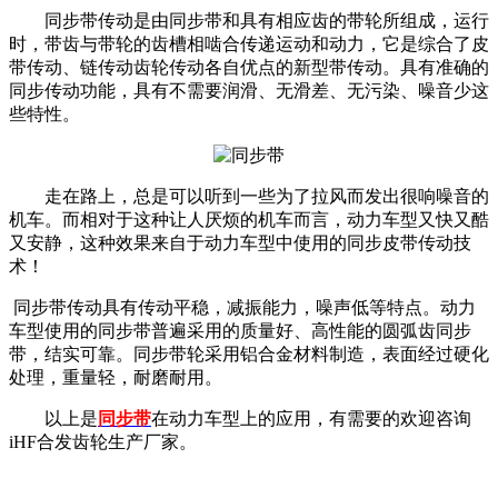
同步带传动是由同步带和具有相应齿的带轮所组成，运行
时，带齿与带轮的齿槽相啮合传递运动和动力，它是综合了皮
带传动、链传动齿轮传动各自优点的新型带传动。具有准确的
同步传动功能，具有不需要润滑、无滑差、无污染、噪音少这
些特性。
走在路上，总是可以听到一些为了拉风而发出很响噪音的
机车。而相对于这种让人厌烦的机车而言，动力车型又快又酷
又安静，这种效果来自于动力车型中使用的同步皮带传动技
术！
同步带传动具有传动平稳，减振能力，噪声低等特点。动力
车
型使用的同步带普遍采用的质量好、高性能的圆弧齿同步
带，结实可靠。同步带轮采用铝合金材料制造，表面经过硬化
处理，重量轻，耐磨耐用。
以上是
同步带
在动力车型上的应用，
有需要的欢迎咨询
iHF合发齿轮生产厂家。