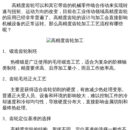
高精度齿轮可以和其它带齿的机械零件啮合传动来实现转
速与扭矩、运动方向的改变，目前在工业传动领域高精度齿轮
的应用已经非常普遍了。高精度齿轮的设计与加工会直接影响
机械设备的正常运转。那么高精度齿轮加工工艺流程有哪些
呢？
1、锻造齿轮制坯
热模锻是广泛使用的毛坯锻造工艺，适合为复杂的阶梯轴
类制坯，精度要求高、后序加工量小，而且工作效率高。
2、齿轮毛坯正火工艺
主要是获得适合齿轮切削的硬度，有效减少热处理变形。
普通正火受人员、设备和环境的影响较大，难以控制工件的冷
却速度和冷却均匀性，导致硬度分布大，直接影响金属切削和
最终热处理。
3、齿轮定位基准的选择
高精度齿轮的结构、形状不同，定位基准的选择一般也不