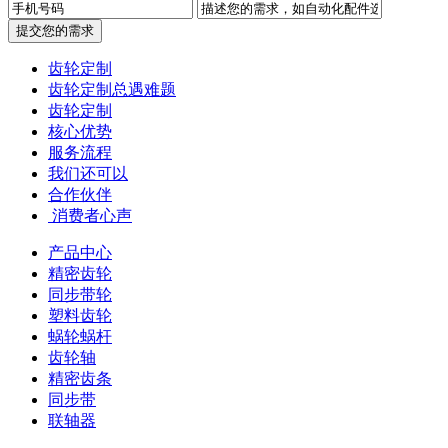
提交您的需求
齿轮定制
齿轮定制总遇难题
齿轮定制
核心优势
服务流程
我们还可以
合作伙伴
​ 消费者心声
产品中心
精密齿轮
同步带轮
塑料齿轮
蜗轮蜗杆
齿轮轴
精密齿条
同步带
联轴器