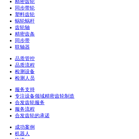
精密齿轮
同步带轮
塑料齿轮
蜗轮蜗杆
齿轮轴
精密齿条
同步带
联轴器
品质管控
品质流程
检测设备
检测人员
服务支持
专注设备领域精密齿轮制造
合发齿轮服务
服务流程
合发齿轮的承诺
成功案例
机器人