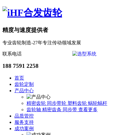
精度与速度提供者
专业齿轮制造-27年专注传动领域发展
联系电话
188 7591 2258
首页
齿轮定制
产品中心
精密齿轮
同步带轮
塑料齿轮
蜗轮蜗杆
齿轮轴
精密齿条
同步带
查看更多
品质管控
服务支持
成功案例