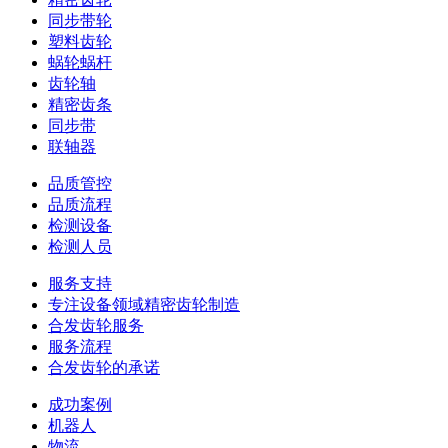
同步带轮
塑料齿轮
蜗轮蜗杆
齿轮轴
精密齿条
同步带
联轴器
品质管控
品质流程
检测设备
检测人员
服务支持
专注设备领域精密齿轮制造
合发齿轮服务
服务流程
合发齿轮的承诺
成功案例
机器人
物流