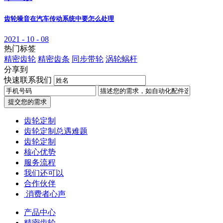
齿轮噪音在汽车传动系统中要怎么处理
2021 - 10 - 08
热门标签
精密齿轮
精密齿条
同步带轮
涡轮蜗杆
分享到
快速联系我们
提交您的需求
齿轮定制
齿轮定制总遇难题
齿轮定制
核心优势
服务流程
我们还可以
合作伙伴
​ 消费者心声
产品中心
精密齿轮