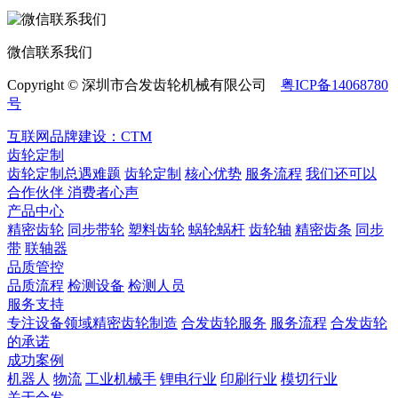
微信联系我们
Copyright © 深圳市合发齿轮机械有限公司
粤ICP备14068780
号
互联网品牌建设：CTM
齿轮定制
齿轮定制总遇难题
齿轮定制
核心优势
服务流程
我们还可以
合作伙伴
​ 消费者心声
产品中心
精密齿轮
同步带轮
塑料齿轮
蜗轮蜗杆
齿轮轴
精密齿条
同步
带
联轴器
品质管控
品质流程
检测设备
检测人员
服务支持
专注设备领域精密齿轮制造
合发齿轮服务
服务流程
合发齿轮
的承诺
成功案例
机器人
物流
工业机械手
锂电行业
印刷行业
模切行业
关于合发