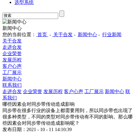
选型系统
新闻中心
您的当前位置：
首页
-
关于合发
-
新闻中心
-
行业新闻
关于合发
走进合发
企业荣誉
发展历程
客户心声
工厂展示
新闻中心
联系我们
走进合发
企业荣誉
发展历程
客户心声
工厂展示
新闻中心
联
系我们
哪些因素会对同步带传动造成影响
同步带在很多行业的设备上都需要用到，所以同步带也出现了
很多种类型，不同的类型对同步带传动有不同的影响。那么哪
些因素会对同步带传动造成影响呢？
发布日期：2021 - 10 - 11 14:10:39