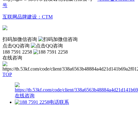
号
互联网品牌建设：CTM
扫码加微信咨询
点击QQ咨询
188 7591 2258
在线咨询
TOP
在线咨询
电话联系