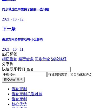
同步带选型中需要了解的一些问题
2021 - 10 - 12
下一条
齿形对同步带传动有什么影响
2021 - 10 - 11
热门标签
精密齿轮
精密齿条
同步带轮
涡轮蜗杆
分享到
快速联系我们
提交您的需求
齿轮定制
齿轮定制总遇难题
齿轮定制
核心优势