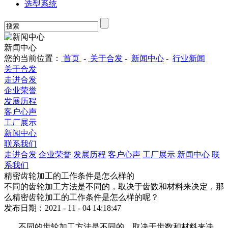
选型系统
新闻中心
您的当前位置：
首页
-
关于合发
-
新闻中心
-
行业新闻
关于合发
走进合发
企业荣誉
发展历程
客户心声
工厂展示
新闻中心
联系我们
走进合发
企业荣誉
发展历程
客户心声
工厂展示
新闻中心
联
系我们
精密齿轮加工的工作条件是怎么样的
不同的齿轮加工方法是不同的，取决于齿数和材料来决定，那
么精密齿轮加工的工作条件是怎么样的呢？
发布日期：2021 - 11 - 04 14:18:47
不同的齿轮加工方法是不同的，取决于齿数和材料来决