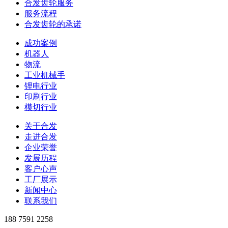
合发齿轮服务
服务流程
合发齿轮的承诺
成功案例
机器人
物流
工业机械手
锂电行业
印刷行业
模切行业
关于合发
走进合发
企业荣誉
发展历程
客户心声
工厂展示
新闻中心
联系我们
188 7591 2258