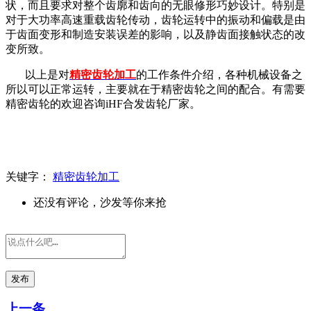
状，而且要求对整个齿廓和齿向的无眼修形巧妙设计。特别是
对于大功率高速重载齿轮传动，齿轮运转中的振动和偏载是由
于齿面变形和制造安装误差的影响，以及静齿面接触状态的改
变所致。
以上是对
精密齿轮加工
的工作条件介绍，各种机械设备之
所以可以正常运转，主要就在于精密齿轮之间的配合。有需要
精密齿轮的欢迎咨询
iHF合发齿轮厂家。
关键字：
精密齿轮加工
还没有评论，沙发等你来抢
发布
上一条