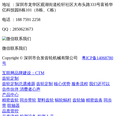
地址 ：深圳市龙华区观湖街道松轩社区大布头路333号富裕华
亿科技园B栋101（B栋、C栋）
电话 ：188 7591 2258
QQ：2850623673
微信联系我们
Copyright © 深圳市合发齿轮机械有限公司
粤ICP备14068780
号
互联网品牌建设：CTM
齿轮定制
齿轮定制总遇难题
齿轮定制
核心优势
服务流程
我们还可以
合作伙伴
​ 消费者心声
产品中心
精密齿轮
同步带轮
塑料齿轮
蜗轮蜗杆
齿轮轴
精密齿条
同步
带
联轴器
品质管控