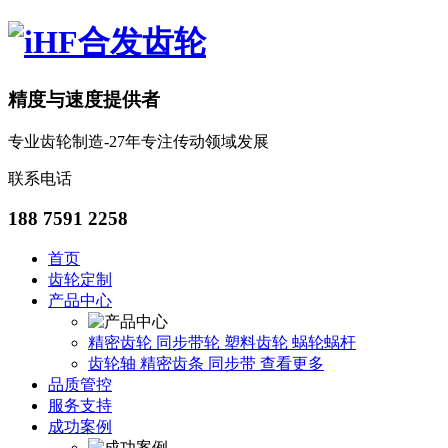
精度与速度提供者
专业齿轮制造-27年专注传动领域发展
联系电话
188 7591 2258
首页
齿轮定制
产品中心
精密齿轮
同步带轮
塑料齿轮
蜗轮蜗杆
齿轮轴
精密齿条
同步带
查看更多
品质管控
服务支持
成功案例