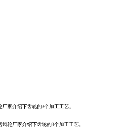
轮厂家介绍下齿轮的3个加工工艺。
密齿轮厂家介绍下齿轮的
3个加工工艺。