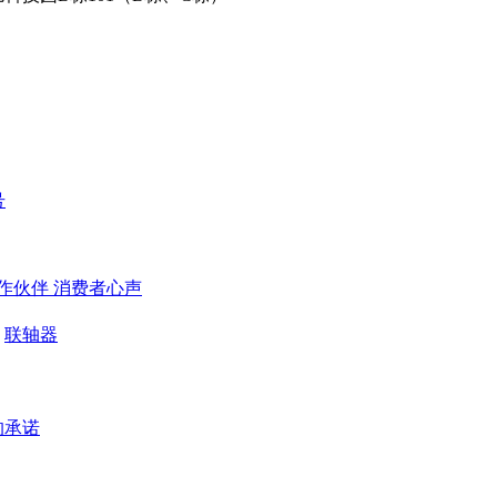
号
作伙伴
​ 消费者心声
联轴器
的承诺