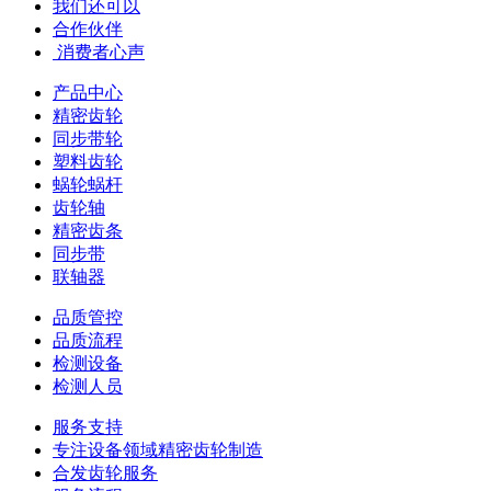
我们还可以
合作伙伴
​ 消费者心声
产品中心
精密齿轮
同步带轮
塑料齿轮
蜗轮蜗杆
齿轮轴
精密齿条
同步带
联轴器
品质管控
品质流程
检测设备
检测人员
服务支持
专注设备领域精密齿轮制造
合发齿轮服务