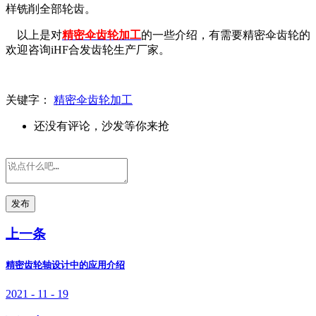
样铣削全部轮齿。
以上是对
精密伞齿轮加工
的一些介绍，有需要精密伞齿轮的
欢迎咨询
iHF合发齿轮生产厂家。
关键字：
精密伞齿轮加工
还没有评论，沙发等你来抢
发布
上一条
精密齿轮轴设计中的应用介绍
2021 - 11 - 19