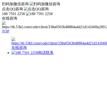
扫码加微信咨询
点击QQ咨询
188 7591 2258
在线咨询
TOP
在线咨询
电话联系