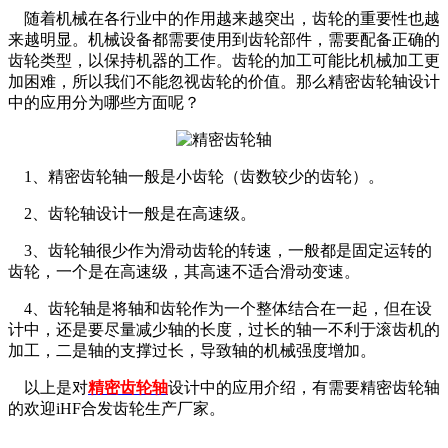
随着机械在各行业中的作用越来越突出，齿轮的重要性也越
来越明显。机械设备都需要使用到齿轮部件，需要配备正确的
齿轮类型，以保持机器的工作。齿轮的加工可能比机械加工更
加困难，所以我们不能忽视齿轮的价值。那么精密齿轮轴设计
中的应用分为哪些方面呢？
1、精密齿轮轴一般是小齿轮（齿数较少的齿轮）。
2、齿轮轴设计一般是在高速级。
3、齿轮轴很少作为滑动齿轮的转速，一般都是固定运转的
齿轮，一个是在高速级，其高速不适合滑动变速。
4、齿轮轴是将轴和齿轮作为一个整体结合在一起，但在设
计中，还是要尽量减少轴的长度，过长的轴一不利于滚齿机的
加工，二是轴的支撑过长，导致轴的机械强度增加。
以上是对
精密齿轮轴
设计中的应用介绍，有需要精密齿轮轴
的欢迎
iHF合发齿轮生产厂家。