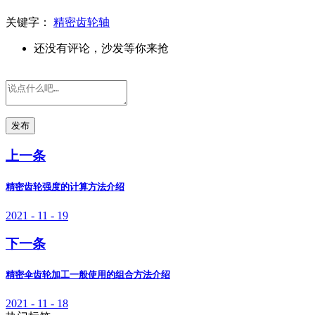
关键字：
精密齿轮轴
还没有评论，沙发等你来抢
发布
上一条
精密齿轮强度的计算方法介绍
2021 - 11 - 19
下一条
精密伞齿轮加工一般使用的组合方法介绍
2021 - 11 - 18