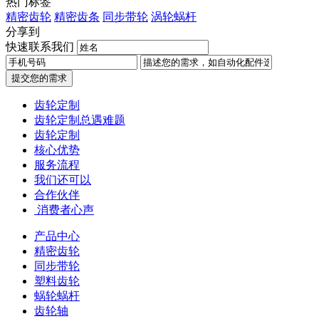
热门标签
精密齿轮
精密齿条
同步带轮
涡轮蜗杆
分享到
快速联系我们
提交您的需求
齿轮定制
齿轮定制总遇难题
齿轮定制
核心优势
服务流程
我们还可以
合作伙伴
​ 消费者心声
产品中心
精密齿轮
同步带轮
塑料齿轮
蜗轮蜗杆
齿轮轴