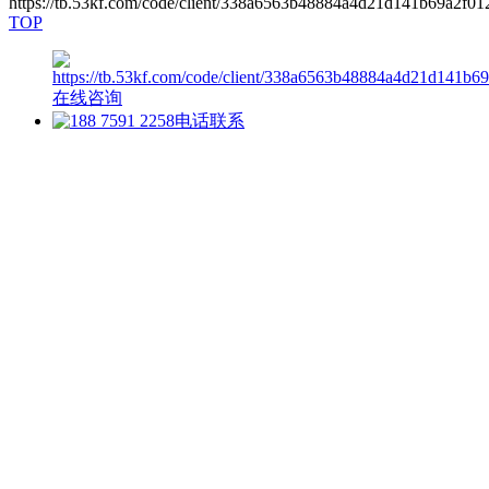
TOP
在线咨询
电话联系