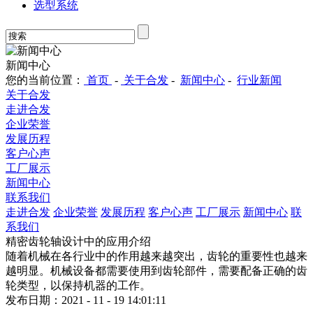
选型系统
新闻中心
您的当前位置：
首页
-
关于合发
-
新闻中心
-
行业新闻
关于合发
走进合发
企业荣誉
发展历程
客户心声
工厂展示
新闻中心
联系我们
走进合发
企业荣誉
发展历程
客户心声
工厂展示
新闻中心
联
系我们
精密齿轮轴设计中的应用介绍
随着机械在各行业中的作用越来越突出，齿轮的重要性也越来
越明显。机械设备都需要使用到齿轮部件，需要配备正确的齿
轮类型，以保持机器的工作。
发布日期：2021 - 11 - 19 14:01:11