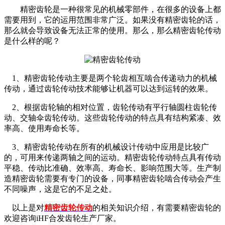
精密齿轮是一种很常见的机械零部件，在很多的设备上都
需要用到，它的运用范围非常广泛。如果没有精密齿轮的话，
那么就会导致设备无法正常的使用。那么，那么精密齿轮传动
是什么样的呢？
1、精密齿轮传动主要是两个轮齿相互啮合传递动力的机械
传动，通过齿轮传动技术能够让机器可以达到运转的效果。
2、根据齿轮轴的相对位置，齿轮传动有平行轴圆柱齿轮传
动、交轴伞齿轮传动。这些齿轮传动的特点具有结构紧凑、效
率高、使用寿命长等。
3、精密齿轮传动在所有的机械设计传动中应用是比较广
的，可用来传递两轴之间的运动。精密齿轮传动特点具有传动
平稳、传动比准确、效率高、寿命长、影响范围大等。生产制
造精密齿轮需要有专门的设备，同事精密齿轮啮合传动会产生
不同噪声，这是它的不足之处。
以上是对
精密齿轮传动
的相关知识介绍，有需要精密齿轮的
欢迎咨询
iHF合发齿轮生产厂家。