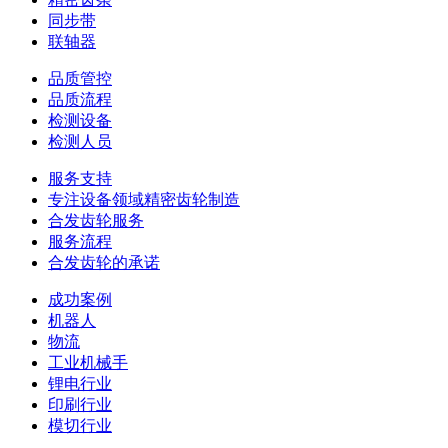
同步带
联轴器
品质管控
品质流程
检测设备
检测人员
服务支持
专注设备领域精密齿轮制造
合发齿轮服务
服务流程
合发齿轮的承诺
成功案例
机器人
物流
工业机械手
锂电行业
印刷行业
模切行业