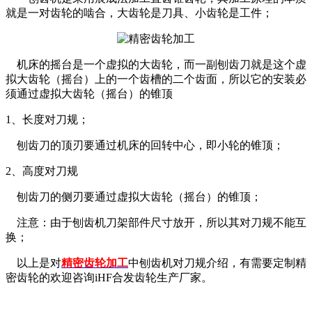
就是一对齿轮的啮合，大齿轮是刀具、小齿轮是工件；
机床的摇台是一个虚拟的大齿轮，而一副刨齿刀就是这个虚
拟大齿轮（摇台）上的一个齿槽的二个齿面，所以它的安装必
须通过虚拟大齿轮（摇台）的锥顶
1、长度对刀规；
刨齿刀的顶刃要通过机床的回转中心，即小轮的锥顶；
2、高度对刀规
刨齿刀的侧刃要通过虚拟大齿轮（摇台）的锥顶；
注意：由于刨齿机刀架部件尺寸放开，所以其对刀规不能互
换；
以上是对
精密齿轮加工
中刨齿机对刀规介绍，有需要定制精
密齿轮的欢迎咨询
iHF合发齿轮生产厂家。