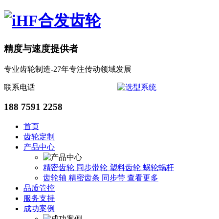
精度与速度提供者
专业齿轮制造-27年专注传动领域发展
联系电话
188 7591 2258
首页
齿轮定制
产品中心
精密齿轮
同步带轮
塑料齿轮
蜗轮蜗杆
齿轮轴
精密齿条
同步带
查看更多
品质管控
服务支持
成功案例