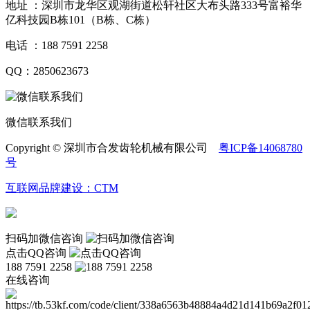
地址 ：深圳市龙华区观湖街道松轩社区大布头路333号富裕华
亿科技园B栋101（B栋、C栋）
电话 ：188 7591 2258
QQ：2850623673
微信联系我们
Copyright © 深圳市合发齿轮机械有限公司
粤ICP备14068780
号
互联网品牌建设：CTM
扫码加微信咨询
点击QQ咨询
188 7591 2258
在线咨询