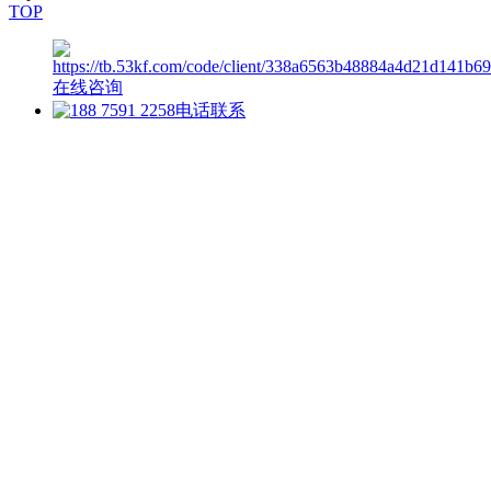
TOP
在线咨询
电话联系