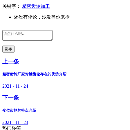
关键字：
精密齿轮加工
还没有评论，沙发等你来抢
发布
上一条
精密齿轮厂家对锥齿轮存在的优势介绍
2021 - 11 - 24
下一条
变位齿轮的特点介绍
2021 - 11 - 23
热门标签