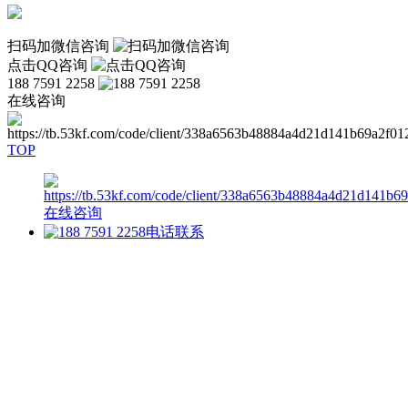
扫码加微信咨询
点击QQ咨询
188 7591 2258
在线咨询
TOP
在线咨询
电话联系