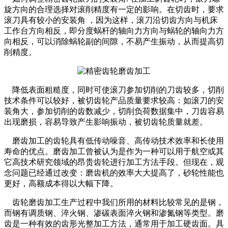
旋方向的合理选择对滚削精度有一定的影响。在切齿时，要求
滚刀具有较小的安装角 ，因为这样，滚刀沿切齿方向与机床
工作台方向相反，即分度蜗杆的轴向力方向与蜗轮的轴向力方
向相反，可以消除蜗轮副的间隙，不易产生振动，从而提高切
削精度。
降低表面粗糙度，同时可使滚刀参加切削的刀齿较多，切削
技术条件可以较好，被切齿轮产品质量要求较高：如滚刀的安
装角大，参加切削的齿数减少，切削负荷数据集中，刀齿容易
出现磨损，容易导致产生影响振动，被切齿轮质量就差。
磨齿加工的齿轮具有低传动噪音、高传动技术效率和长使用
寿命的优点。磨齿加工曾被认为是作为一种可以用于航空或其
它高技术研究领域的昂贵齿轮进行加工方法手段。但现在，观
念问题已经通过改变：磨齿机的效率大大提高了，砂轮性能也
更好，高额成本得以大幅下降。
齿轮磨齿加工生产过程中我们所用的材料比较常见的是钢，
而钢有调质钢、淬火钢、渗碳表面淬火钢和渗氮钢等类型。磨
齿是一种有效的齿形光整加工方法，通常用于加工硬齿面。具