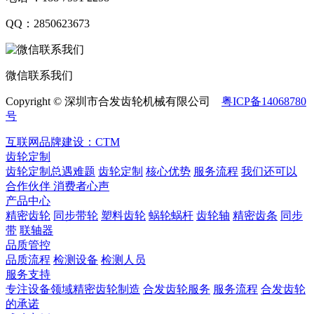
QQ：2850623673
微信联系我们
Copyright © 深圳市合发齿轮机械有限公司
粤ICP备14068780
号
互联网品牌建设：CTM
齿轮定制
齿轮定制总遇难题
齿轮定制
核心优势
服务流程
我们还可以
合作伙伴
​ 消费者心声
产品中心
精密齿轮
同步带轮
塑料齿轮
蜗轮蜗杆
齿轮轴
精密齿条
同步
带
联轴器
品质管控
品质流程
检测设备
检测人员
服务支持
专注设备领域精密齿轮制造
合发齿轮服务
服务流程
合发齿轮
的承诺