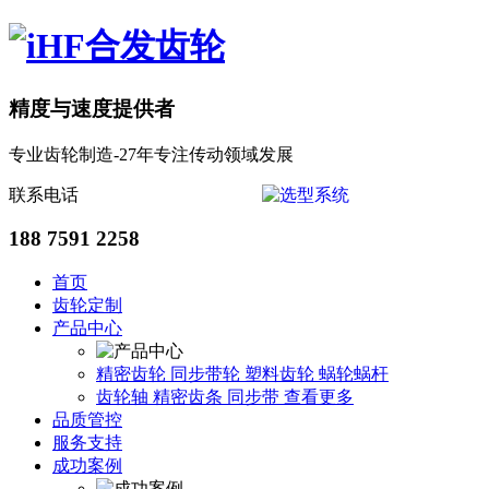
精度与速度提供者
专业齿轮制造-27年专注传动领域发展
联系电话
188 7591 2258
首页
齿轮定制
产品中心
精密齿轮
同步带轮
塑料齿轮
蜗轮蜗杆
齿轮轴
精密齿条
同步带
查看更多
品质管控
服务支持
成功案例