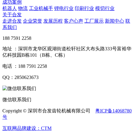
成功案例
机器人
物流
工业机械手
锂电行业
印刷行业
模切行业
关于合发
走进合发
企业荣誉
发展历程
客户心声
工厂展示
新闻中心
联
系我们
188 7591 2258
地址 ：深圳市龙华区观湖街道松轩社区大布头路333号富裕华
亿科技园B栋101（B栋、C栋）
电话 ：188 7591 2258
QQ：2850623673
微信联系我们
Copyright © 深圳市合发齿轮机械有限公司
粤ICP备14068780
号
互联网品牌建设：CTM