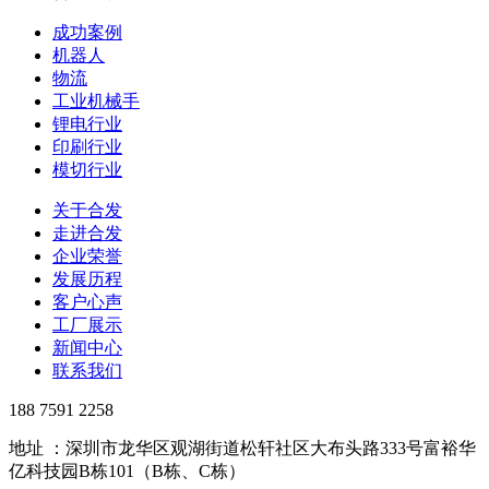
成功案例
机器人
物流
工业机械手
锂电行业
印刷行业
模切行业
关于合发
走进合发
企业荣誉
发展历程
客户心声
工厂展示
新闻中心
联系我们
188 7591 2258
地址 ：深圳市龙华区观湖街道松轩社区大布头路333号富裕华
亿科技园B栋101（B栋、C栋）