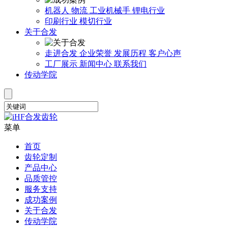
机器人
物流
工业机械手
锂电行业
印刷行业
模切行业
关于合发
走进合发
企业荣誉
发展历程
客户心声
工厂展示
新闻中心
联系我们
传动学院
菜单
首页
齿轮定制
产品中心
品质管控
服务支持
成功案例
关于合发
传动学院