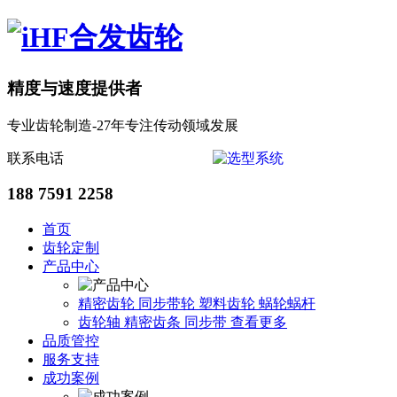
精度与速度提供者
专业齿轮制造-27年专注传动领域发展
联系电话
188 7591 2258
首页
齿轮定制
产品中心
精密齿轮
同步带轮
塑料齿轮
蜗轮蜗杆
齿轮轴
精密齿条
同步带
查看更多
品质管控
服务支持
成功案例