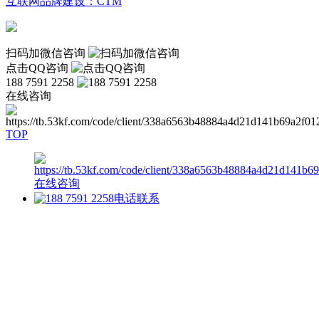
互联网品牌建设：CTM
扫码加微信咨询
点击QQ咨询
188 7591 2258
在线咨询
TOP
在线咨询
电话联系