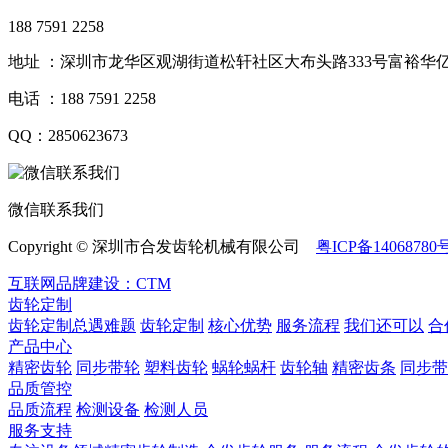
188 7591 2258
地址 ：深圳市龙华区观湖街道松轩社区大布头路333号富裕华亿
电话 ：188 7591 2258
QQ：2850623673
微信联系我们
Copyright © 深圳市合发齿轮机械有限公司
粤ICP备14068780
互联网品牌建设：CTM
齿轮定制
齿轮定制总遇难题
齿轮定制
核心优势
服务流程
我们还可以
合
产品中心
精密齿轮
同步带轮
塑料齿轮
蜗轮蜗杆
齿轮轴
精密齿条
同步带
品质管控
品质流程
检测设备
检测人员
服务支持