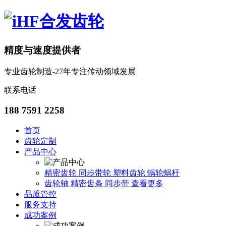
精度与速度提供者
专业齿轮制造-27年专注传动领域发展
联系电话
188 7591 2258
首页
齿轮定制
产品中心
精密齿轮
同步带轮
塑料齿轮
蜗轮蜗杆
齿轮轴
精密齿条
同步带
查看更多
品质管控
服务支持
成功案例