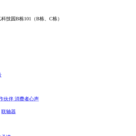
科技园B栋101（B栋、C栋）
号
作伙伴
​ 消费者心声
联轴器