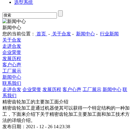
选型系统
新闻中心
您的当前位置：
首页
-
关于合发
-
新闻中心
-
行业新闻
关于合发
走进合发
企业荣誉
发展历程
客户心声
工厂展示
新闻中心
联系我们
走进合发
企业荣誉
发展历程
客户心声
工厂展示
新闻中心
联
系我们
精密齿轮加工的主要加工面介绍
精密齿轮加工是通过机器使其可以获得一个特定结构的一种加
工，下面来介绍下关于精密齿轮加工主要加工面和加工技术方
法的详细介绍。
发布日期：2021 - 12 - 26 14:23:38