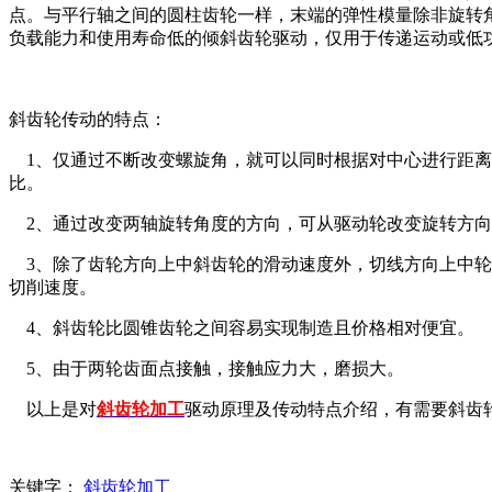
点。与平行轴之间的圆柱齿轮一样，末端的弹性模量除非旋转
负载能力和使用寿命低的倾斜齿轮驱动，仅用于传递运动或低
斜齿轮传动的特点：
1、仅通过不断改变螺旋角，就可以同时根据对中心进行距离
比。
2、通过改变两轴旋转角度的方向，可从驱动轮改变旋转方向
3、除了齿轮方向上中斜齿轮的滑动速度外，切线方向上中轮
切削速度。
4、斜齿轮比圆锥齿轮之间容易实现制造且价格相对便宜。
5、由于两轮齿面点接触，接触应力大，磨损大。
以上是对
斜齿轮加工
驱动原理及传动特点介绍，有需要斜齿
关键字：
斜齿轮加工