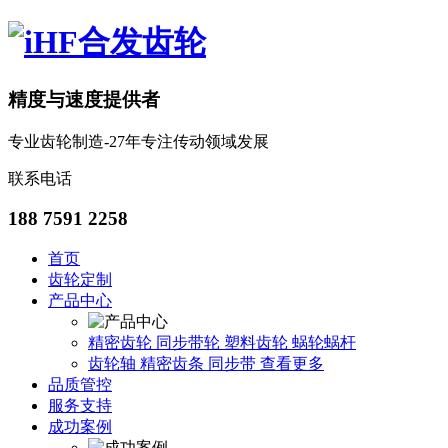
精度与速度提供者
专业齿轮制造-27年专注传动领域发展
联系电话
188 7591 2258
首页
齿轮定制
产品中心
精密齿轮
同步带轮
塑料齿轮
蜗轮蜗杆
齿轮轴
精密齿条
同步带
查看更多
品质管控
服务支持
成功案例