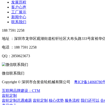
发展历程
客户心声
工厂展示
新闻中心
联系我们
188 7591 2258
地址 ：深圳市龙华区观湖街道松轩社区大布头路333号富裕华亿
电话 ：188 7591 2258
QQ：2850623673
微信联系我们
Copyright © 深圳市合发齿轮机械有限公司
粤ICP备14068780
互联网品牌建设：CTM
齿轮定制
齿轮定制总遇难题
齿轮定制
核心优势
服务流程
我们还可以
合