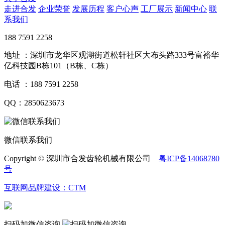
走进合发
企业荣誉
发展历程
客户心声
工厂展示
新闻中心
联
系我们
188 7591 2258
地址 ：深圳市龙华区观湖街道松轩社区大布头路333号富裕华
亿科技园B栋101（B栋、C栋）
电话 ：188 7591 2258
QQ：2850623673
微信联系我们
Copyright © 深圳市合发齿轮机械有限公司
粤ICP备14068780
号
互联网品牌建设：CTM
扫码加微信咨询