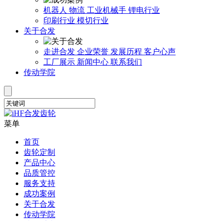
机器人
物流
工业机械手
锂电行业
印刷行业
模切行业
关于合发
走进合发
企业荣誉
发展历程
客户心声
工厂展示
新闻中心
联系我们
传动学院
菜单
首页
齿轮定制
产品中心
品质管控
服务支持
成功案例
关于合发
传动学院