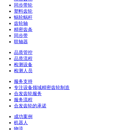
同步带轮
塑料齿轮
蜗轮蜗杆
齿轮轴
精密齿条
同步带
联轴器
品质管控
品质流程
检测设备
检测人员
服务支持
专注设备领域精密齿轮制造
合发齿轮服务
服务流程
合发齿轮的承诺
成功案例
机器人
物流