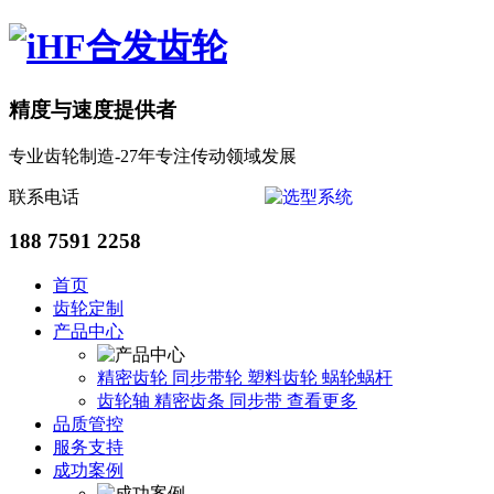
精度与速度提供者
专业齿轮制造-27年专注传动领域发展
联系电话
188 7591 2258
首页
齿轮定制
产品中心
精密齿轮
同步带轮
塑料齿轮
蜗轮蜗杆
齿轮轴
精密齿条
同步带
查看更多
品质管控
服务支持
成功案例