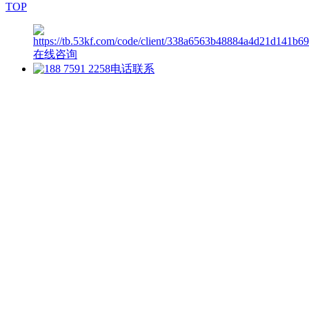
TOP
在线咨询
电话联系