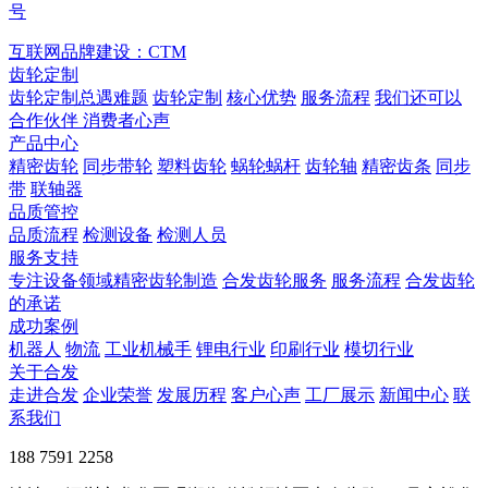
号
互联网品牌建设：CTM
齿轮定制
齿轮定制总遇难题
齿轮定制
核心优势
服务流程
我们还可以
合作伙伴
​ 消费者心声
产品中心
精密齿轮
同步带轮
塑料齿轮
蜗轮蜗杆
齿轮轴
精密齿条
同步
带
联轴器
品质管控
品质流程
检测设备
检测人员
服务支持
专注设备领域精密齿轮制造
合发齿轮服务
服务流程
合发齿轮
的承诺
成功案例
机器人
物流
工业机械手
锂电行业
印刷行业
模切行业
关于合发
走进合发
企业荣誉
发展历程
客户心声
工厂展示
新闻中心
联
系我们
188 7591 2258