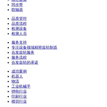
同步带
联轴器
品质管控
品质流程
检测设备
检测人员
服务支持
专注设备领域精密齿轮制造
合发齿轮服务
服务流程
合发齿轮的承诺
成功案例
机器人
物流
工业机械手
锂电行业
印刷行业
模切行业