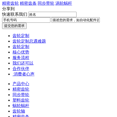
精密齿轮
精密齿条
同步带轮
涡轮蜗杆
分享到
快速联系我们
提交您的需求
齿轮定制
齿轮定制总遇难题
齿轮定制
核心优势
服务流程
我们还可以
合作伙伴
​ 消费者心声
产品中心
精密齿轮
同步带轮
塑料齿轮
蜗轮蜗杆
齿轮轴
精密齿条