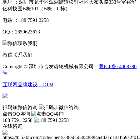
地址 ：深圳市龙华区观湖街道松轩社区大布头路333号富裕华
亿科技园B栋101（B栋、C栋）
电话 ：188 7591 2258
QQ：2850623673
微信联系我们
Copyright © 深圳市合发齿轮机械有限公司
粤ICP备14068780
号
互联网品牌建设：CTM
扫码加微信咨询
点击QQ咨询
188 7591 2258
在线咨询