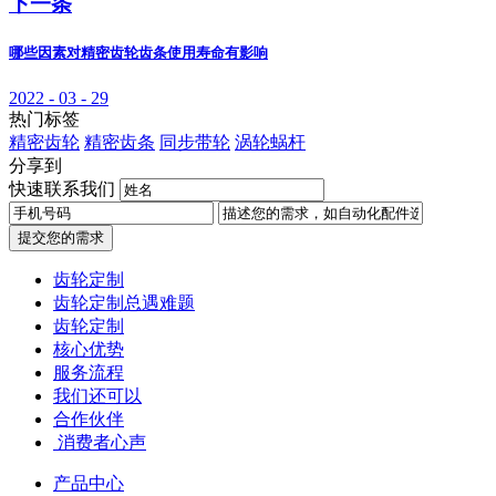
下一条
哪些因素对精密齿轮齿条使用寿命有影响
2022 - 03 - 29
热门标签
精密齿轮
精密齿条
同步带轮
涡轮蜗杆
分享到
快速联系我们
提交您的需求
齿轮定制
齿轮定制总遇难题
齿轮定制
核心优势
服务流程
我们还可以
合作伙伴
​ 消费者心声
产品中心