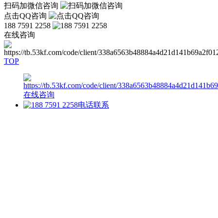
扫码加微信咨询
点击QQ咨询
188 7591 2258
在线咨询
TOP
在线咨询
电话联系