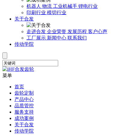
机器人
物流
工业机械手
锂电行业
印刷行业
模切行业
关于合发
走进合发
企业荣誉
发展历程
客户心声
工厂展示
新闻中心
联系我们
传动学院
菜单
首页
齿轮定制
产品中心
品质管控
服务支持
成功案例
关于合发
传动学院