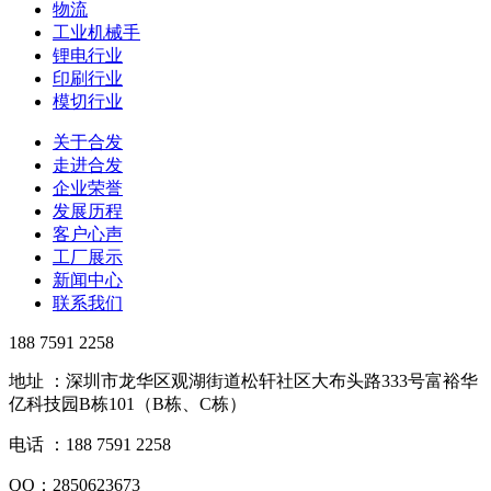
物流
工业机械手
锂电行业
印刷行业
模切行业
关于合发
走进合发
企业荣誉
发展历程
客户心声
工厂展示
新闻中心
联系我们
188 7591 2258
地址 ：深圳市龙华区观湖街道松轩社区大布头路333号富裕华
亿科技园B栋101（B栋、C栋）
电话 ：188 7591 2258
QQ：2850623673