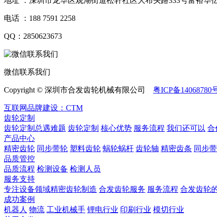
地址 ：深圳市龙华区观湖街道松轩社区大布头路333号富裕华亿
电话 ：188 7591 2258
QQ：2850623673
微信联系我们
Copyright © 深圳市合发齿轮机械有限公司
粤ICP备14068780
互联网品牌建设：CTM
齿轮定制
齿轮定制总遇难题
齿轮定制
核心优势
服务流程
我们还可以
合
产品中心
精密齿轮
同步带轮
塑料齿轮
蜗轮蜗杆
齿轮轴
精密齿条
同步带
品质管控
品质流程
检测设备
检测人员
服务支持
专注设备领域精密齿轮制造
合发齿轮服务
服务流程
合发齿轮
成功案例
机器人
物流
工业机械手
锂电行业
印刷行业
模切行业