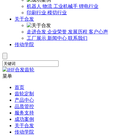
机器人
物流
工业机械手
锂电行业
印刷行业
模切行业
关于合发
走进合发
企业荣誉
发展历程
客户心声
工厂展示
新闻中心
联系我们
传动学院
菜单
首页
齿轮定制
产品中心
品质管控
服务支持
成功案例
关于合发
传动学院