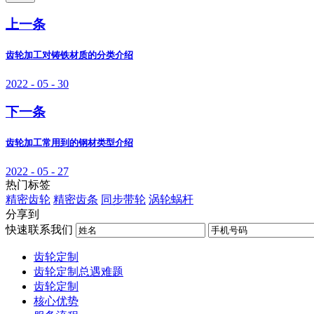
上一条
齿轮加工对铸铁材质的分类介绍
2022 - 05 - 30
下一条
齿轮加工常用到的钢材类型介绍
2022 - 05 - 27
热门标签
精密齿轮
精密齿条
同步带轮
涡轮蜗杆
分享到
快速联系我们
齿轮定制
齿轮定制总遇难题
齿轮定制
核心优势