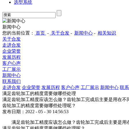
选型系统
新闻中心
您的当前位置：
首页
-
关于合发
-
新闻中心
-
相关知识
关于合发
走进合发
企业荣誉
发展历程
客户心声
工厂展示
新闻中心
联系我们
走进合发
企业荣誉
发展历程
客户心声
工厂展示
新闻中心
联系
满足齿轮加工的精度需要做哪些处理
满足齿轮加工精度应该怎么做？齿轮加工完成后主要是用在不
齿轮加工的精度需要做哪些处理呢？
发布日期：2022 - 05 - 30 14:56:53
满足齿轮加工精度应该怎么做？齿轮加工完成后主要是用
满足齿轮加工的精度需要做哪些处理呢？