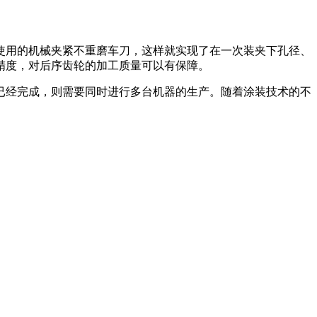
使用的机械夹紧不重磨车刀，这样就实现了在一次装夹下孔径、
精度，对后序齿轮的加工质量可以有保障。
已经完成，则需要同时进行多台机器的生产。随着涂装技术的不