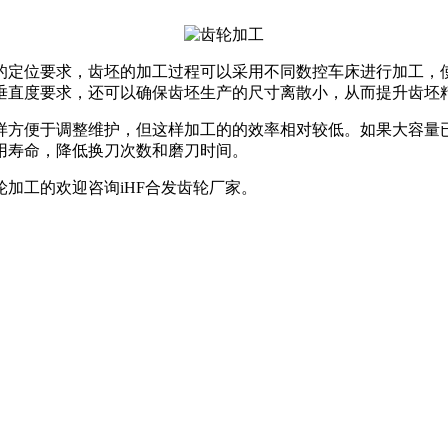
的定位要求，齿坯的加工过程可以采用不同数控车床进行加工，
垂直度要求，还可以确保齿坯生产的尺寸离散小，从而提升齿坯
方便于调整维护，但这样加工的的效率相对较低。如果大容量
用寿命，降低换刀次数和磨刀时间。
轮加工的欢迎咨询
iHF合发齿轮厂家。