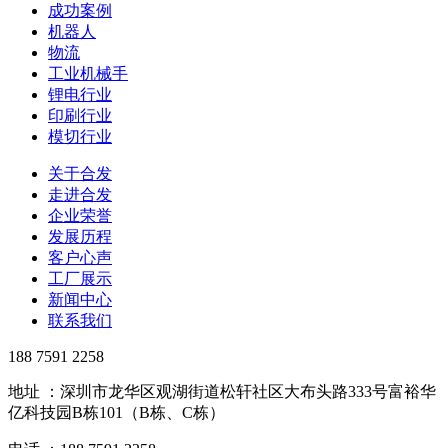
成功案例
机器人
物流
工业机械手
锂电行业
印刷行业
模切行业
关于合发
走进合发
企业荣誉
发展历程
客户心声
工厂展示
新闻中心
联系我们
188 7591 2258
地址 ：深圳市龙华区观湖街道松轩社区大布头路333号富裕华
亿科技园B栋101（B栋、C栋）