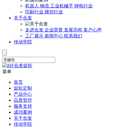
机器人
物流
工业机械手
锂电行业
印刷行业
模切行业
关于合发
走进合发
企业荣誉
发展历程
客户心声
工厂展示
新闻中心
联系我们
传动学院
菜单
首页
齿轮定制
产品中心
品质管控
服务支持
成功案例
关于合发
传动学院