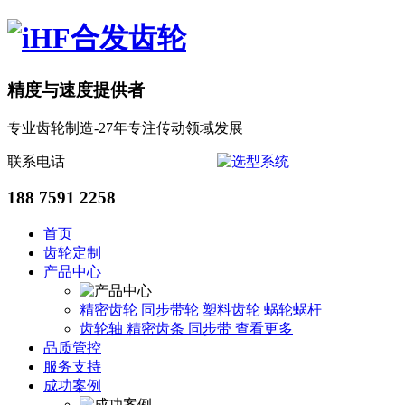
精度与速度提供者
专业齿轮制造-27年专注传动领域发展
联系电话
188 7591 2258
首页
齿轮定制
产品中心
精密齿轮
同步带轮
塑料齿轮
蜗轮蜗杆
齿轮轴
精密齿条
同步带
查看更多
品质管控
服务支持
成功案例