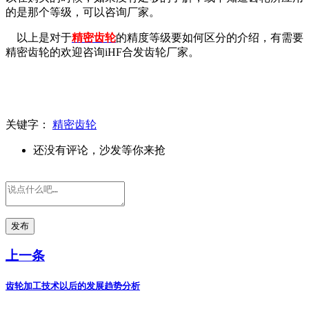
的是那个等级，可以咨询厂家。
以上是对于
精密齿轮
的精度等级要如何区分的介绍，有需要
精密齿轮的欢迎咨询
iHF合发齿轮厂家。
关键字：
精密齿轮
还没有评论，沙发等你来抢
发布
上一条
齿轮加工技术以后的发展趋势分析