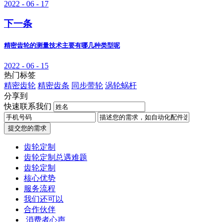
2022 - 06 - 17
下一条
精密齿轮的测量技术主要有哪几种类型呢
2022 - 06 - 15
热门标签
精密齿轮
精密齿条
同步带轮
涡轮蜗杆
分享到
快速联系我们
提交您的需求
齿轮定制
齿轮定制总遇难题
齿轮定制
核心优势
服务流程
我们还可以
合作伙伴
​ 消费者心声