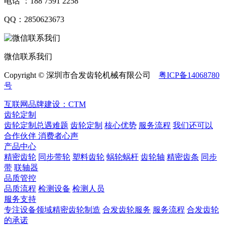
电话 ：188 7591 2258
QQ：2850623673
微信联系我们
Copyright © 深圳市合发齿轮机械有限公司
粤ICP备14068780
号
互联网品牌建设：CTM
齿轮定制
齿轮定制总遇难题
齿轮定制
核心优势
服务流程
我们还可以
合作伙伴
​ 消费者心声
产品中心
精密齿轮
同步带轮
塑料齿轮
蜗轮蜗杆
齿轮轴
精密齿条
同步
带
联轴器
品质管控
品质流程
检测设备
检测人员
服务支持
专注设备领域精密齿轮制造
合发齿轮服务
服务流程
合发齿轮
的承诺