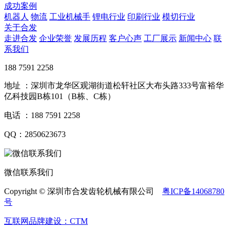
成功案例
机器人
物流
工业机械手
锂电行业
印刷行业
模切行业
关于合发
走进合发
企业荣誉
发展历程
客户心声
工厂展示
新闻中心
联
系我们
188 7591 2258
地址 ：深圳市龙华区观湖街道松轩社区大布头路333号富裕华
亿科技园B栋101（B栋、C栋）
电话 ：188 7591 2258
QQ：2850623673
微信联系我们
Copyright © 深圳市合发齿轮机械有限公司
粤ICP备14068780
号
互联网品牌建设：CTM