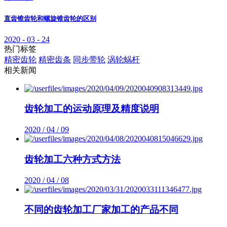
直齿锥齿轮和螺旋锥齿轮的区别
2020 - 03 - 24
热门标签
精密齿轮
精密齿条
同步带轮
涡轮蜗杆
相关新闻
齿轮加工的运动原理及精度说明
2020 / 04 / 09
齿轮加工六种方式方法
2020 / 04 / 08
不同的齿轮加工厂家加工的产品不同