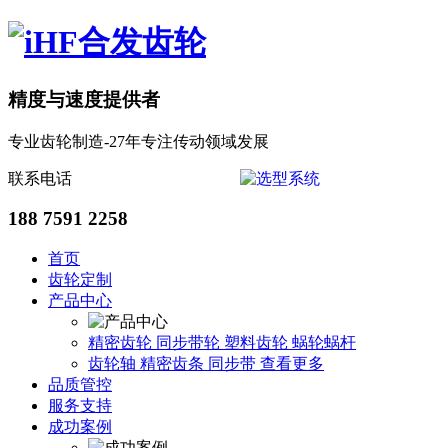
精度与速度提供者
专业齿轮制造-27年专注传动领域发展
联系电话
188 7591 2258
首页
齿轮定制
产品中心
精密齿轮
同步带轮
塑料齿轮
蜗轮蜗杆
齿轮轴
精密齿条
同步带
查看更多
品质管控
服务支持
成功案例