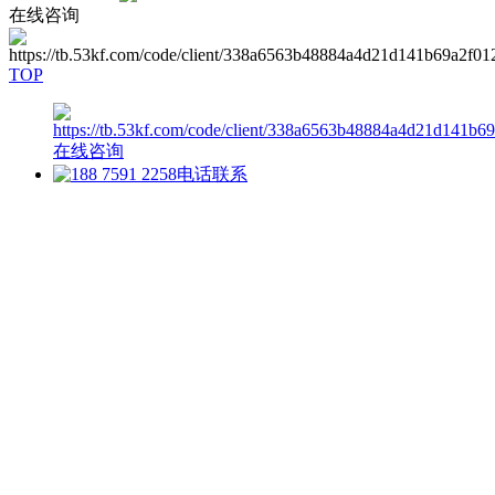
在线咨询
TOP
在线咨询
电话联系