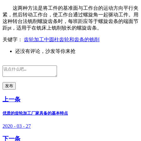
这两种方法是将工件的基准面与工作台的运动方向平行夹
紧，然后转动工作台，使工作台通过螺旋角一起驱动工件。用
这种转台法铣削螺旋齿条时，每班距应等于螺旋齿条的端面节
距pt，适用于在铣床上铣削较长的螺旋齿条。
关键字：
齿轮加工​中圆柱齿轮和齿条的铣削
还没有评论，沙发等你来抢
发布
上一条
优质的齿轮加工厂家具备的基本特点
2020 - 03 - 27
下一条