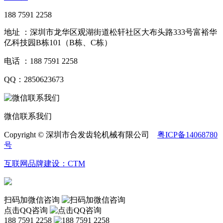
188 7591 2258
地址 ：深圳市龙华区观湖街道松轩社区大布头路333号富裕华
亿科技园B栋101（B栋、C栋）
电话 ：188 7591 2258
QQ：2850623673
微信联系我们
Copyright © 深圳市合发齿轮机械有限公司
粤ICP备14068780
号
互联网品牌建设：CTM
扫码加微信咨询
点击QQ咨询
188 7591 2258