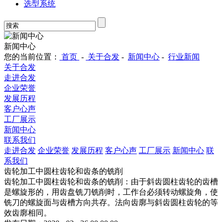
选型系统
新闻中心
您的当前位置：
首页
-
关于合发
-
新闻中心
-
行业新闻
关于合发
走进合发
企业荣誉
发展历程
客户心声
工厂展示
新闻中心
联系我们
走进合发
企业荣誉
发展历程
客户心声
工厂展示
新闻中心
联
系我们
齿轮加工​中圆柱齿轮和齿条的铣削
齿轮加工​中圆柱齿轮和齿条的铣削：由于斜齿圆柱齿轮的齿槽
是螺旋形的，用齿盘铣刀铣削时，工作台必须转动螺旋角，使
铣刀的螺旋面与齿槽方向共存。法向齿廓与斜齿圆柱齿轮的等
效齿廓相同。