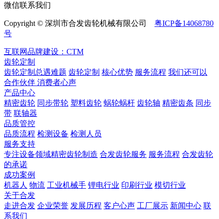
微信联系我们
Copyright © 深圳市合发齿轮机械有限公司
粤ICP备14068780
号
互联网品牌建设：CTM
齿轮定制
齿轮定制总遇难题
齿轮定制
核心优势
服务流程
我们还可以
合作伙伴
​ 消费者心声
产品中心
精密齿轮
同步带轮
塑料齿轮
蜗轮蜗杆
齿轮轴
精密齿条
同步
带
联轴器
品质管控
品质流程
检测设备
检测人员
服务支持
专注设备领域精密齿轮制造
合发齿轮服务
服务流程
合发齿轮
的承诺
成功案例
机器人
物流
工业机械手
锂电行业
印刷行业
模切行业
关于合发
走进合发
企业荣誉
发展历程
客户心声
工厂展示
新闻中心
联
系我们