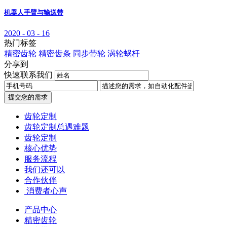
机器人手臂与输送带
2020 - 03 - 16
热门标签
精密齿轮
精密齿条
同步带轮
涡轮蜗杆
分享到
快速联系我们
提交您的需求
齿轮定制
齿轮定制总遇难题
齿轮定制
核心优势
服务流程
我们还可以
合作伙伴
​ 消费者心声
产品中心
精密齿轮