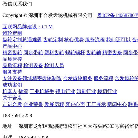
微信联系我们
Copyright © 深圳市合发齿轮机械有限公司
粤ICP备14068780
互联网品牌建设：CTM
齿轮定制
齿轮定制总遇难题
齿轮定制
核心优势
服务流程
我们还可以
合
产品中心
精密齿轮
同步带轮
塑料齿轮
蜗轮蜗杆
齿轮轴
精密齿条
同步带
品质管控
品质流程
检测设备
检测人员
服务支持
专注设备领域精密齿轮制造
合发齿轮服务
服务流程
合发齿轮
成功案例
机器人
物流
工业机械手
锂电行业
印刷行业
模切行业
关于合发
走进合发
企业荣誉
发展历程
客户心声
工厂展示
新闻中心
联系
188 7591 2258
地址 ：深圳市龙华区观湖街道松轩社区大布头路333号富裕华亿
电话 ：188 7591 2258