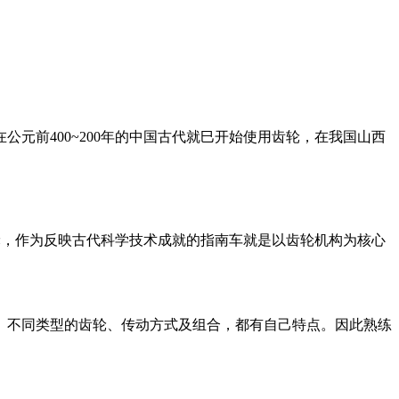
元前400~200年的中国古代就巳开始使用齿轮，在我国山西
齿轮，作为反映古代科学技术成就的指南车就是以齿轮机构为核心
。不同类型的齿轮、传动方式及组合，都有自己特点。因此熟练