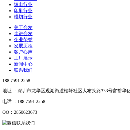
锂电行业
印刷行业
模切行业
关于合发
走进合发
企业荣誉
发展历程
客户心声
工厂展示
新闻中心
联系我们
188 7591 2258
地址 ：深圳市龙华区观湖街道松轩社区大布头路333号富裕华亿
电话 ：188 7591 2258
QQ：2850623673