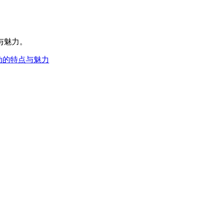
与魅力。
动的特点与魅力