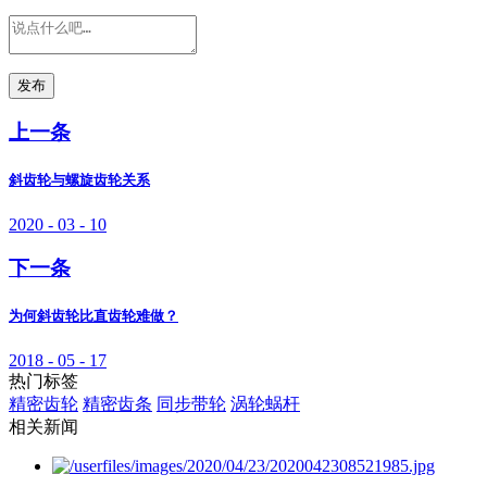
发布
上一条
斜齿轮与螺旋齿轮关系
2020 - 03 - 10
下一条
为何斜齿轮比直齿轮难做？
2018 - 05 - 17
热门标签
精密齿轮
精密齿条
同步带轮
涡轮蜗杆
相关新闻