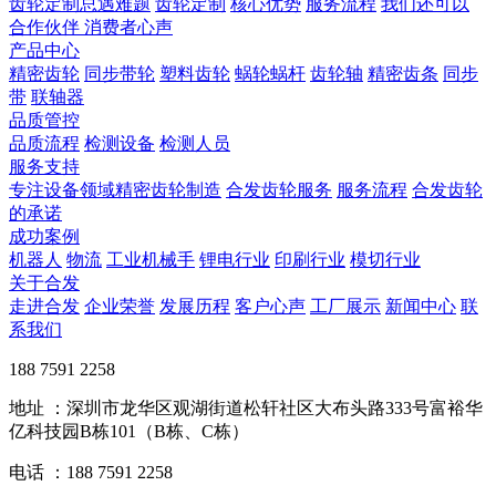
齿轮定制总遇难题
齿轮定制
核心优势
服务流程
我们还可以
合作伙伴
​ 消费者心声
产品中心
精密齿轮
同步带轮
塑料齿轮
蜗轮蜗杆
齿轮轴
精密齿条
同步
带
联轴器
品质管控
品质流程
检测设备
检测人员
服务支持
专注设备领域精密齿轮制造
合发齿轮服务
服务流程
合发齿轮
的承诺
成功案例
机器人
物流
工业机械手
锂电行业
印刷行业
模切行业
关于合发
走进合发
企业荣誉
发展历程
客户心声
工厂展示
新闻中心
联
系我们
188 7591 2258
地址 ：深圳市龙华区观湖街道松轩社区大布头路333号富裕华
亿科技园B栋101（B栋、C栋）
电话 ：188 7591 2258