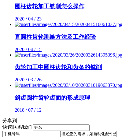
圆柱齿轮加工铣削怎么操作
2020 / 04 / 23
直圆柱齿轮测绘方法及工作经验
2020 / 04 / 15
齿轮加工​中圆柱齿轮和齿条的铣削
2020 / 03 / 26
斜齿圆柱齿轮齿面的形成原理
2018 / 07 / 12
分享到
快速联系我们