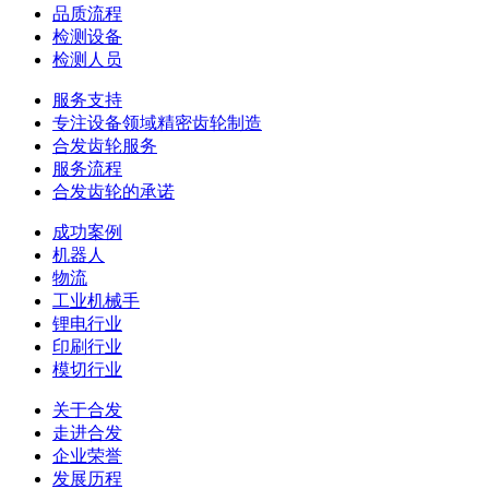
品质流程
检测设备
检测人员
服务支持
专注设备领域精密齿轮制造
合发齿轮服务
服务流程
合发齿轮的承诺
成功案例
机器人
物流
工业机械手
锂电行业
印刷行业
模切行业
关于合发
走进合发
企业荣誉
发展历程