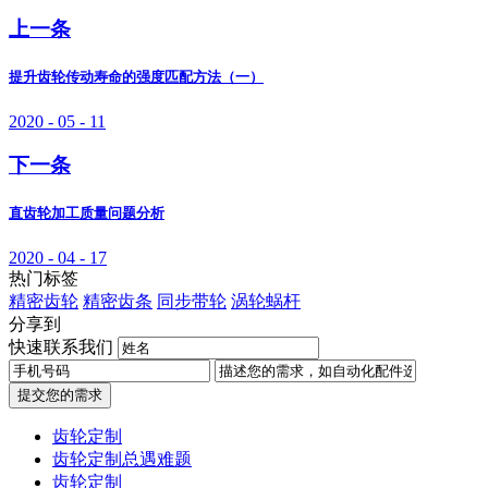
上一条
提升齿轮传动寿命的强度匹配方法（一）
2020 - 05 - 11
下一条
直齿轮加工质量问题分析
2020 - 04 - 17
热门标签
精密齿轮
精密齿条
同步带轮
涡轮蜗杆
分享到
快速联系我们
提交您的需求
齿轮定制
齿轮定制总遇难题
齿轮定制