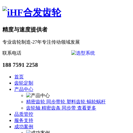
精度与速度提供者
专业齿轮制造-27年专注传动领域发展
联系电话
188 7591 2258
首页
齿轮定制
产品中心
精密齿轮
同步带轮
塑料齿轮
蜗轮蜗杆
齿轮轴
精密齿条
同步带
查看更多
品质管控
服务支持
成功案例