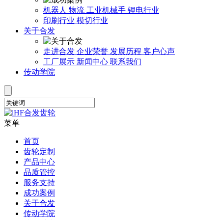
机器人
物流
工业机械手
锂电行业
印刷行业
模切行业
关于合发
走进合发
企业荣誉
发展历程
客户心声
工厂展示
新闻中心
联系我们
传动学院
菜单
首页
齿轮定制
产品中心
品质管控
服务支持
成功案例
关于合发
传动学院