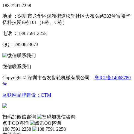
188 7591 2258
地址 ：深圳市龙华区观湖街道松轩社区大布头路333号富裕华
亿科技园B栋101（B栋、C栋）
电话 ：188 7591 2258
QQ：2850623673
微信联系我们
Copyright © 深圳市合发齿轮机械有限公司
粤ICP备14068780
号
互联网品牌建设：CTM
扫码加微信咨询
点击QQ咨询
188 7591 2258