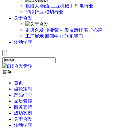
机器人
物流
工业机械手
锂电行业
印刷行业
模切行业
关于合发
走进合发
企业荣誉
发展历程
客户心声
工厂展示
新闻中心
联系我们
传动学院
菜单
首页
齿轮定制
产品中心
品质管控
服务支持
成功案例
关于合发
传动学院