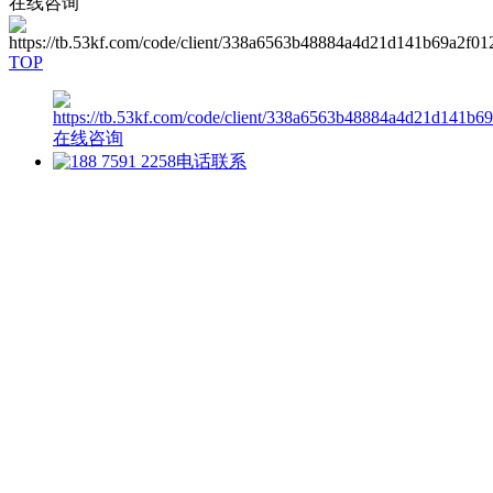
在线咨询
TOP
在线咨询
电话联系