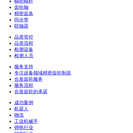
蜗轮蜗杆
齿轮轴
精密齿条
同步带
联轴器
品质管控
品质流程
检测设备
检测人员
服务支持
专注设备领域精密齿轮制造
合发齿轮服务
服务流程
合发齿轮的承诺
成功案例
机器人
物流
工业机械手
锂电行业