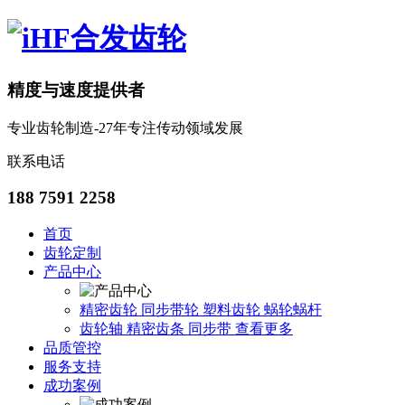
精度与速度提供者
专业齿轮制造-27年专注传动领域发展
联系电话
188 7591 2258
首页
齿轮定制
产品中心
精密齿轮
同步带轮
塑料齿轮
蜗轮蜗杆
齿轮轴
精密齿条
同步带
查看更多
品质管控
服务支持
成功案例