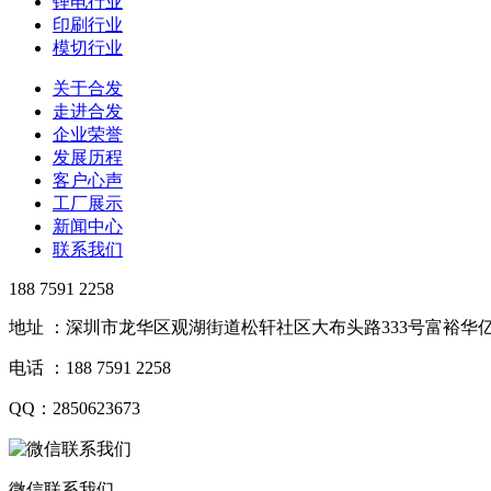
锂电行业
印刷行业
模切行业
关于合发
走进合发
企业荣誉
发展历程
客户心声
工厂展示
新闻中心
联系我们
188 7591 2258
地址 ：深圳市龙华区观湖街道松轩社区大布头路333号富裕华亿
电话 ：188 7591 2258
QQ：2850623673
微信联系我们