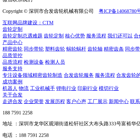
Copyright © 深圳市合发齿轮机械有限公司
粤ICP备14068780
互联网品牌建设：CTM
齿轮定制
齿轮定制总遇难题
齿轮定制
核心优势
服务流程
我们还可以
合
产品中心
精密齿轮
同步带轮
塑料齿轮
蜗轮蜗杆
齿轮轴
精密齿条
同步带
品质管控
品质流程
检测设备
检测人员
服务支持
专注设备领域精密齿轮制造
合发齿轮服务
服务流程
合发齿轮
成功案例
机器人
物流
工业机械手
锂电行业
印刷行业
模切行业
关于合发
走进合发
企业荣誉
发展历程
客户心声
工厂展示
新闻中心
联系
188 7591 2258
地址 ：深圳市龙华区观湖街道松轩社区大布头路333号富裕华亿
电话 ：188 7591 2258