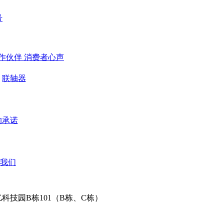
号
作伙伴
​ 消费者心声
联轴器
的承诺
我们
科技园B栋101（B栋、C栋）