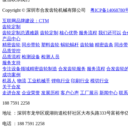
Copyright © 深圳市合发齿轮机械有限公司
粤ICP备14068780
互联网品牌建设：CTM
齿轮定制
齿轮定制总遇难题
齿轮定制
核心优势
服务流程
我们还可以
合
产品中心
精密齿轮
同步带轮
塑料齿轮
蜗轮蜗杆
齿轮轴
精密齿条
同步带
品质管控
品质流程
检测设备
检测人员
服务支持
专注设备领域精密齿轮制造
合发齿轮服务
服务流程
合发齿轮
成功案例
机器人
物流
工业机械手
锂电行业
印刷行业
模切行业
关于合发
走进合发
企业荣誉
发展历程
客户心声
工厂展示
新闻中心
联系
188 7591 2258
地址 ：深圳市龙华区观湖街道松轩社区大布头路333号富裕华亿
电话 ：188 7591 2258