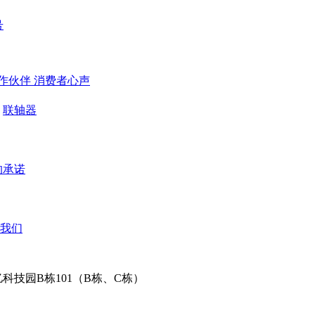
号
作伙伴
​ 消费者心声
联轴器
的承诺
我们
科技园B栋101（B栋、C栋）