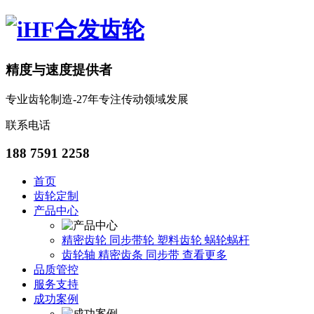
精度与速度提供者
专业齿轮制造-27年专注传动领域发展
联系电话
188 7591 2258
首页
齿轮定制
产品中心
精密齿轮
同步带轮
塑料齿轮
蜗轮蜗杆
齿轮轴
精密齿条
同步带
查看更多
品质管控
服务支持
成功案例