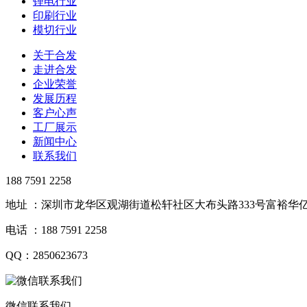
锂电行业
印刷行业
模切行业
关于合发
走进合发
企业荣誉
发展历程
客户心声
工厂展示
新闻中心
联系我们
188 7591 2258
地址 ：深圳市龙华区观湖街道松轩社区大布头路333号富裕华亿
电话 ：188 7591 2258
QQ：2850623673
微信联系我们