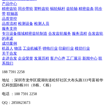
产品中心
精密齿轮
同步带轮
塑料齿轮
蜗轮蜗杆
齿轮轴
精密齿条
同步
带
联轴器
品质管控
品质流程
检测设备
检测人员
服务支持
专注设备领域精密齿轮制造
合发齿轮服务
服务流程
合发齿轮
的承诺
成功案例
机器人
物流
工业机械手
锂电行业
印刷行业
模切行业
关于合发
走进合发
企业荣誉
发展历程
客户心声
工厂展示
新闻中心
联
系我们
188 7591 2258
地址 ：深圳市龙华区观湖街道松轩社区大布头路333号富裕华
亿科技园B栋101（B栋、C栋）
电话 ：188 7591 2258
QQ：2850623673