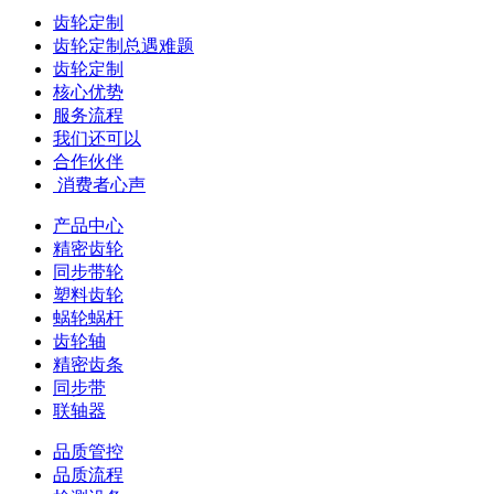
齿轮定制
齿轮定制总遇难题
齿轮定制
核心优势
服务流程
我们还可以
合作伙伴
​ 消费者心声
产品中心
精密齿轮
同步带轮
塑料齿轮
蜗轮蜗杆
齿轮轴
精密齿条
同步带
联轴器
品质管控
品质流程