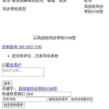
处理
硬质阳极氧化处理、镀镍、发黑
处理
高扭矩同步
同步带轮类型
带轮S5M型
定制咨询
189 2935 7195
还没有评论，沙发等你来抢
发布
关键字：
高扭矩同步带轮S5M型
快速联系我们
提交您的需求