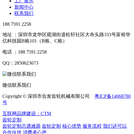
工厂展示
新闻中心
联系我们
188 7591 2258
地址 ：深圳市龙华区观湖街道松轩社区大布头路333号富裕华
亿科技园B栋101（B栋、C栋）
电话 ：188 7591 2258
QQ：2850623673
微信联系我们
Copyright © 深圳市合发齿轮机械有限公司
粤ICP备14068780
号
互联网品牌建设：CTM
齿轮定制
齿轮定制总遇难题
齿轮定制
核心优势
服务流程
我们还可以
合作伙伴
​ 消费者心声