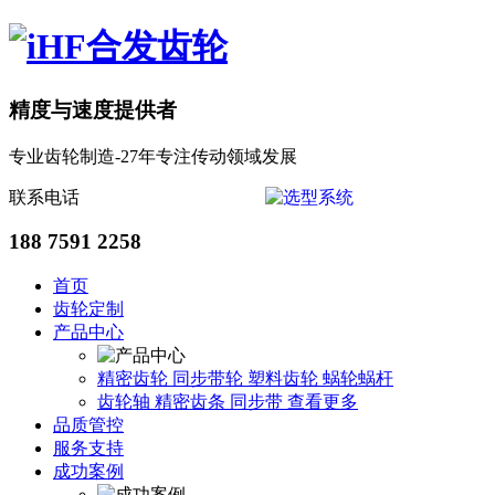
精度与速度提供者
专业齿轮制造-27年专注传动领域发展
联系电话
188 7591 2258
首页
齿轮定制
产品中心
精密齿轮
同步带轮
塑料齿轮
蜗轮蜗杆
齿轮轴
精密齿条
同步带
查看更多
品质管控
服务支持
成功案例