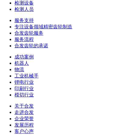
检测设备
检测人员
服务支持
专注设备领域精密齿轮制造
合发齿轮服务
服务流程
合发齿轮的承诺
成功案例
机器人
物流
工业机械手
锂电行业
印刷行业
模切行业
关于合发
走进合发
企业荣誉
发展历程
客户心声