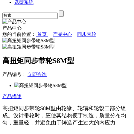
选型系统
产品中心
您的当前位置：
首页
-
产品中心
-
同步带轮
高扭矩同步带轮S8M型
产品编号：
立即咨询
产品描述
高扭矩同步带轮S8M型由轮缘、轮辐和轮毂三部分组
成。设计带轮时，应使其结构便于制造，质量分布均
匀，重量轻，并避免由于铸造产生过大的内应力。