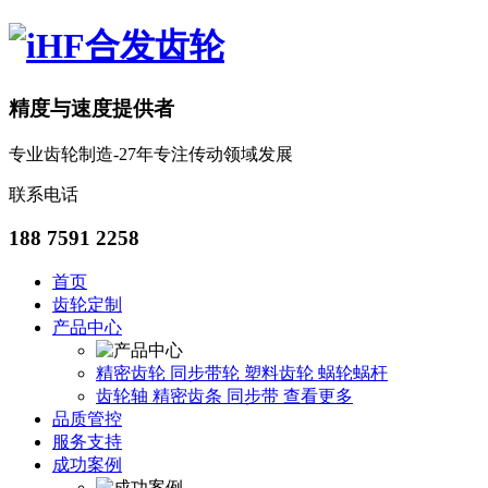
精度与速度提供者
专业齿轮制造-27年专注传动领域发展
联系电话
188 7591 2258
首页
齿轮定制
产品中心
精密齿轮
同步带轮
塑料齿轮
蜗轮蜗杆
齿轮轴
精密齿条
同步带
查看更多
品质管控
服务支持
成功案例