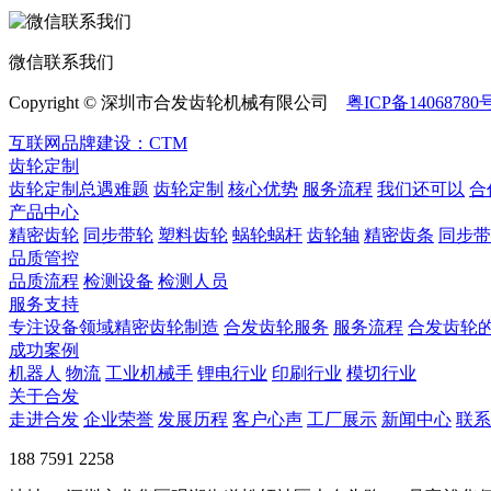
微信联系我们
Copyright © 深圳市合发齿轮机械有限公司
粤ICP备14068780
互联网品牌建设：CTM
齿轮定制
齿轮定制总遇难题
齿轮定制
核心优势
服务流程
我们还可以
合
产品中心
精密齿轮
同步带轮
塑料齿轮
蜗轮蜗杆
齿轮轴
精密齿条
同步带
品质管控
品质流程
检测设备
检测人员
服务支持
专注设备领域精密齿轮制造
合发齿轮服务
服务流程
合发齿轮
成功案例
机器人
物流
工业机械手
锂电行业
印刷行业
模切行业
关于合发
走进合发
企业荣誉
发展历程
客户心声
工厂展示
新闻中心
联系
188 7591 2258