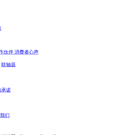
号
作伙伴
​ 消费者心声
联轴器
的承诺
我们