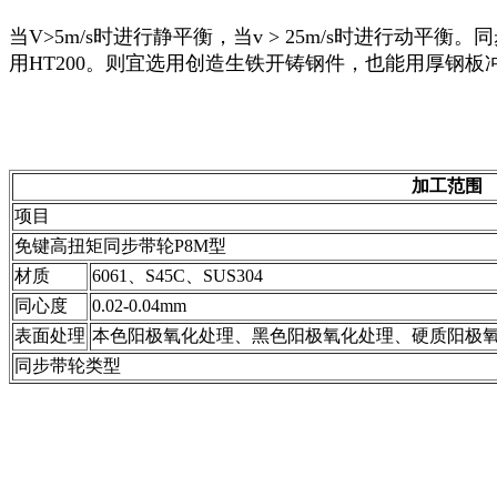
当V>5m/s时进行静平衡，当v > 25m/s时进行动平衡。
用HT200。则宜选用创造生铁开铸钢件，也能用厚钢
加工范围
项目
免键高扭矩同步带轮P8M型
材质
6061、S45C、SUS304
同心度
0.02-0.04mm
表面处理
本色阳极氧化处理、黑色阳极氧化处理、硬质阳极
同步带轮类型