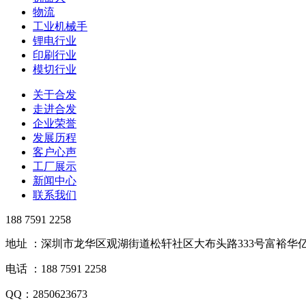
物流
工业机械手
锂电行业
印刷行业
模切行业
关于合发
走进合发
企业荣誉
发展历程
客户心声
工厂展示
新闻中心
联系我们
188 7591 2258
地址 ：深圳市龙华区观湖街道松轩社区大布头路333号富裕华亿
电话 ：188 7591 2258
QQ：2850623673