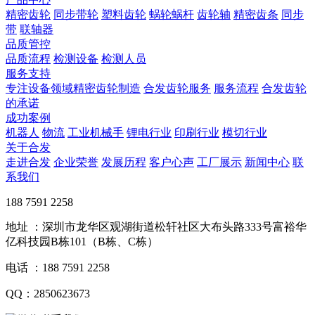
精密齿轮
同步带轮
塑料齿轮
蜗轮蜗杆
齿轮轴
精密齿条
同步
带
联轴器
品质管控
品质流程
检测设备
检测人员
服务支持
专注设备领域精密齿轮制造
合发齿轮服务
服务流程
合发齿轮
的承诺
成功案例
机器人
物流
工业机械手
锂电行业
印刷行业
模切行业
关于合发
走进合发
企业荣誉
发展历程
客户心声
工厂展示
新闻中心
联
系我们
188 7591 2258
地址 ：深圳市龙华区观湖街道松轩社区大布头路333号富裕华
亿科技园B栋101（B栋、C栋）
电话 ：188 7591 2258
QQ：2850623673