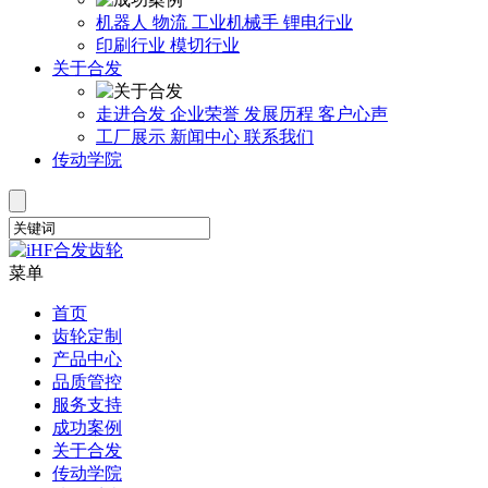
机器人
物流
工业机械手
锂电行业
印刷行业
模切行业
关于合发
走进合发
企业荣誉
发展历程
客户心声
工厂展示
新闻中心
联系我们
传动学院
菜单
首页
齿轮定制
产品中心
品质管控
服务支持
成功案例
关于合发
传动学院