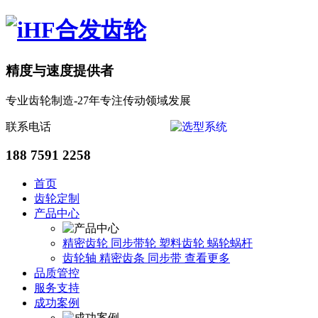
精度与速度提供者
专业齿轮制造-27年专注传动领域发展
联系电话
188 7591 2258
首页
齿轮定制
产品中心
精密齿轮
同步带轮
塑料齿轮
蜗轮蜗杆
齿轮轴
精密齿条
同步带
查看更多
品质管控
服务支持
成功案例