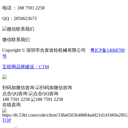
电话 ：188 7591 2258
QQ：2850623673
微信联系我们
Copyright © 深圳市合发齿轮机械有限公司
粤ICP备14068780
号
互联网品牌建设：CTM
扫码加微信咨询
点击QQ咨询
188 7591 2258
在线咨询
TOP