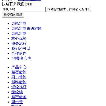
快速联系我们
提交您的需求
齿轮定制
齿轮定制总遇难题
齿轮定制
核心优势
服务流程
我们还可以
合作伙伴
​ 消费者心声
产品中心
精密齿轮
同步带轮
塑料齿轮
蜗轮蜗杆
齿轮轴
精密齿条
同步带