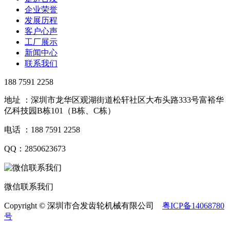
企业荣誉
发展历程
客户心声
工厂展示
新闻中心
联系我们
188 7591 2258
地址 ：深圳市龙华区观湖街道松轩社区大布头路333号富裕华
亿科技园B栋101（B栋、C栋）
电话 ：188 7591 2258
QQ：2850623673
微信联系我们
Copyright © 深圳市合发齿轮机械有限公司
粤ICP备14068780
号