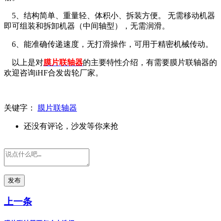
5、结构简单、重量轻、体积小、拆装方便。 无需移动机器
即可组装和拆卸机器（中间轴型），无需润滑。
6、能准确传递速度，无打滑操作，可用于精密机械传动。
以上是对
膜片联轴器
的主要特性介绍，有需要膜片联轴器的
欢迎咨询
iHF合发齿轮厂家。
关键字：
膜片联轴器
还没有评论，沙发等你来抢
发布
上一条