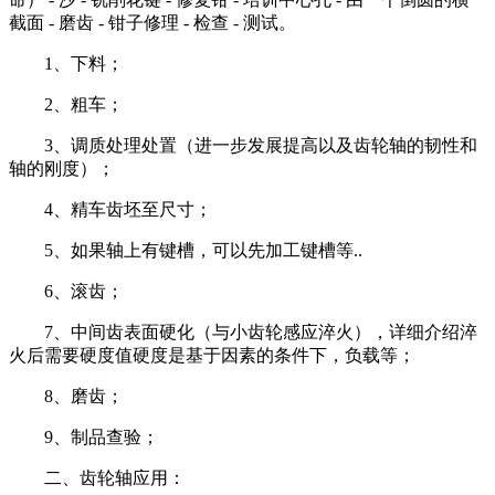
截面 - 磨齿 - 钳子修理 - 检查 - 测试。
1、下料；
2、粗车；
3、调质处理处置（进一步发展提高以及齿轮轴的韧性和
轴的刚度）；
4、精车齿坯至尺寸；
5、如果轴上有键槽，可以先加工键槽等..
6、滚齿；
7、中间齿表面硬化（与小齿轮感应淬火），详细介绍淬
火后需要硬度值硬度是基于因素的条件下，负载等；
8、磨齿；
9、制品查验；
二、齿轮轴应用：