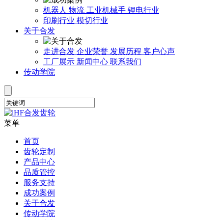
机器人
物流
工业机械手
锂电行业
印刷行业
模切行业
关于合发
走进合发
企业荣誉
发展历程
客户心声
工厂展示
新闻中心
联系我们
传动学院
菜单
首页
齿轮定制
产品中心
品质管控
服务支持
成功案例
关于合发
传动学院