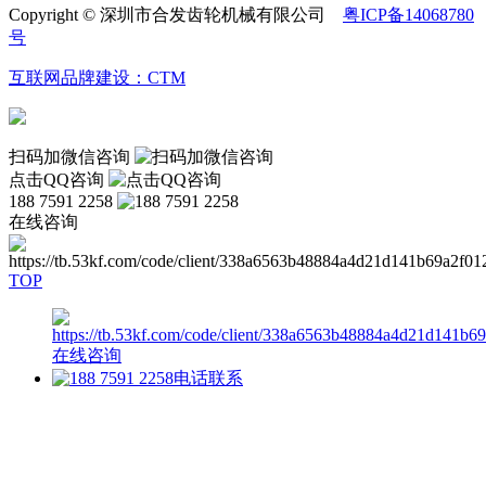
Copyright © 深圳市合发齿轮机械有限公司
粤ICP备14068780
号
互联网品牌建设：CTM
扫码加微信咨询
点击QQ咨询
188 7591 2258
在线咨询
TOP
在线咨询
电话联系