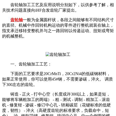
齿轮轴加工工艺及应用说明分别如下，以供参考了解，相
关技术问题直接向iHF合发齿轮厂家提出。
齿轮轴
一般为金属圆杆状，各段之间能够有不同结构尺寸
的直径。机械中作回转机构运动的零件进行整机就装在轴上，
指支承迁移转变整机并与之一路回转以传递运动、扭矩或弯矩
的机械整机。
一、齿轮轴加工工艺：
下面的工艺要求是20CrMnTi，20Cr2Ni4的低碳钢材料，
如果正常使用，你可以使用45#钢，不需要渗碳，淬火。 调质
下300左右的齿轮。
铸造 - 正火 - 打中心空（长度或许300以上，如果是短，
能够将车辆粗加工的两端） - 粗 - 测试 - 调制 - 精加工 - 滚齿
机 - 修复钳 - 渗碳 - 修订中心孔 - 轿厢碳层（花键标准的低硬
度，韧性） - 淬火（高硬度齿轮的标准要求，负载命中，短
命） - 沙 - 铣削花键 - 修复钳 - 培训中心孔 - 由一个倒圆的横