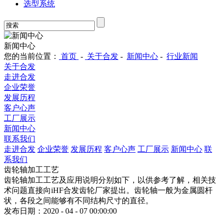
选型系统
新闻中心
您的当前位置：
首页
-
关于合发
-
新闻中心
-
行业新闻
关于合发
走进合发
企业荣誉
发展历程
客户心声
工厂展示
新闻中心
联系我们
走进合发
企业荣誉
发展历程
客户心声
工厂展示
新闻中心
联
系我们
齿轮轴加工工艺
齿轮轴加工工艺及应用说明分别如下，以供参考了解，相关技
术问题直接向iHF合发齿轮厂家提出。齿轮轴一般为金属圆杆
状，各段之间能够有不同结构尺寸的直径。
发布日期：2020 - 04 - 07 00:00:00